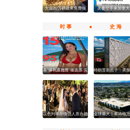
大温20万磅蔬果免费领
夫妻空手来加拿大
就在下周
7000万元巨奖改
时 事
●
史 海
靠“爆乳露翘臀”催选票 实
特朗普新点子：美
测有用！
建“空气净化墙”
以色列幸存情侣人质办婚
全球最大！卑诗电
礼，总统现场见证
正式启用