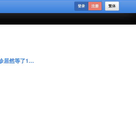
登录
注册
繁体
加拿大医院Google评分近半为差评！看个急诊居然等了16小时