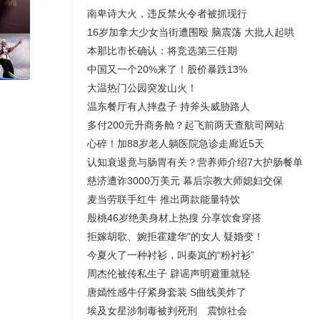
南卑诗大火，违反禁火令者被抓现行
关之琳被曝与小27岁男模恋情，本人回应
16岁加拿大少女当街遭围殴 脑震荡 大批人起哄
本那比市长确认：将竞选第三任期
中国又一个20%来了！股价暴跌13%
大温热门公园突发山火！
温东餐厅有人摔盘子 持斧头威胁路人
多付200元升商务舱？起飞前两天查航司网站
心碎！加88岁老人躺医院急诊走廊近5天
认知衰退竟与肠胃有关？营养师介绍7大护肠餐单
慈济遭诈3000万美元 幕后宗教大师媳妇交保
麦当劳联手红牛 推出两款能量特饮
殷桃46岁绝美身材上热搜 分享饮食穿搭
拒嫁胡歌、婉拒霍建华"的女人 疑婚变！
今夏火了一种衬衫，叫秦岚的“粉衬衫”
周杰伦被传私生子 辟谣声明避重就轻
唐嫣性感牛仔紧身套装 S曲线美炸了
埃及女星涉制毒被判死刑 震惊社会