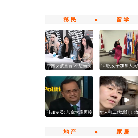
移 民
●
留 学
中国女孩直言“不想当美
“印度女子加拿大入
国人” 舌战名嘴
式上跳舞 惹争议
驻加专员: 加拿大应再接
华人移二代爆红！
收6000万印度移民!
融专业挑战学做
地 产
●
家 居