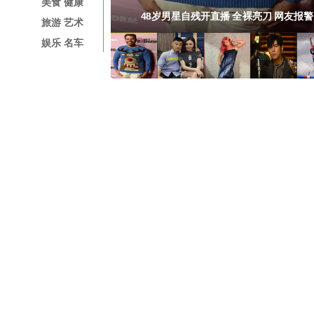
美食 健康
” 网友惊呆 视频全记录
”，周五有望好转！
美国人” 舌战名嘴
高中女子运动赛事
子传闻首现身！
48岁男星自残开直播 全裸亮刀 网友报警
旅游 艺术
娱乐 名车