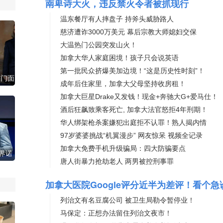
南卑诗大火，违反禁火令者被抓现行
温东餐厅有人摔盘子 持斧头威胁路人
慈济遭诈3000万美元 幕后宗教大师媳妇交保
大温热门公园突发山火！
加拿大华人家庭困境！孩子只会说英语
第一批民众挤爆美加边境！“这是历史性时刻”！
室门面
成年后住家里，加拿大父母坚持收房租！
线条
加拿大巨星Drake又发钱！现金+奔驰大G+爱马仕！
酒后狂飙致乘客死亡, 加拿大法官怒拒4年刑期！
华人绑架枪杀案嫌犯出庭拒不认罪！熟人揭内情
97岁婆婆挑战“机翼漫步” 网友惊呆 视频全记录
加拿大免费手机升级骗局：四大防骗要点
界诺
唐人街暴力抢劫老人 两男被控刑事罪
I
列治文有名豆腐公司 被卫生局勒令暂停业！
马保定：正想办法留住列治文夜市！