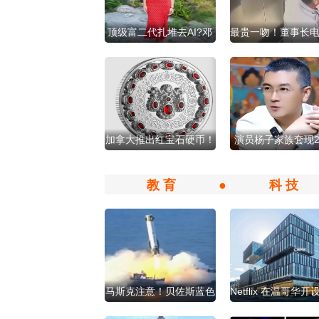
顶级富二代扎堆去AI?邓
最贵一吻！董事长
文迪女儿放弃高盛
网红 掉540亿市
加拿大推出红宝石硬币！
演员杨子家族套现2
灵感源自女王
亿后，公司被立案
教 育
●
科 技
马斯克注意！贝佐斯蓝色
Netflix 在温哥华
起源火箭回收成功
动画工作室！