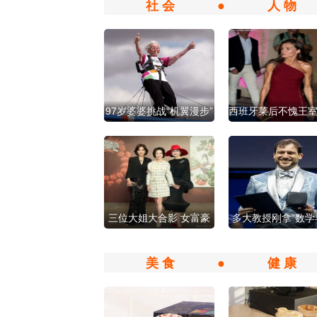
社 会
●
人 物
97岁婆婆挑战“机翼漫步”
西班牙莱后不愧王
网友惊呆 视频全记录
担当！看这肌肉
三位大姐大合影 女富豪
多大教授刚拿“数学
不输女明星！
奖”就转投OpenA
美 食
●
健 康