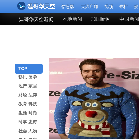
温哥华天空
信息版
大温店铺
视频
专栏
娱
温哥华天空新闻
本地新闻
加国新闻
中国新
TOP
移民 留学
地产 家居
财经 法律
教育 科技
生活 时尚
时事 史海
社会 人物