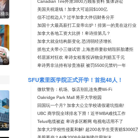
Canadian Tire外泄3800万顾客资料 集体诉讼
美国关税退钱！加拿大可追回$100亿
电梯亲
信不过枕边人? 过半加拿大伴侣财务分开
值！
加国十大最高薪打工皇帝出炉！排第一的竟在这行业
加拿大各地工资大比拼！卑诗排第几？
加拿大就业结构新变化 恐消弱经济增长
抓包丈夫带小三做试管 上海患癌妻欲销毁胚胎遭拒
邻居派对狂欢 卑诗女租客投诉物业判赔五千元
8个
卑诗男非法持有珍贵渔获 被罚5500元禁钓一年
调查了
SFU素里医学院正式开学！首批48人！
微软警告：机场、饭店别乱连免费Wi-Fi
Oakridge Park Mall 将开大学校园
回国玩一个月? 加拿大公立学校请假避坑指南!
UBC 商学院全球排名下滑！近半MBA难找工作
Telus电缆被盗 卑诗多区断网 电视电话用不了
开设大型
加拿大2学校性侵案和解! 超200名学生受害赔$3000
美股要崩？AI像2008金融海啸信用泡沫