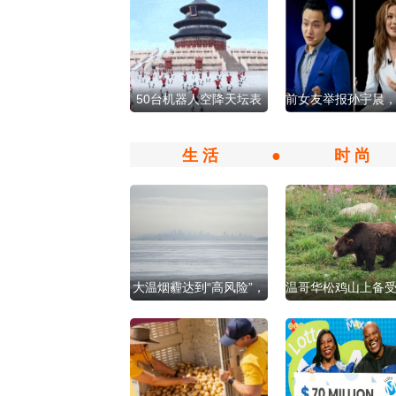
50台机器人空降天坛表
前女友举报孙宇晨
演中国武术，整齐划一
其与谷爱凌恋
生 活
●
时 尚
大温烟霾达到“高风险”，
温哥华松鸡山上备
周五有望好转！
的灰熊去世