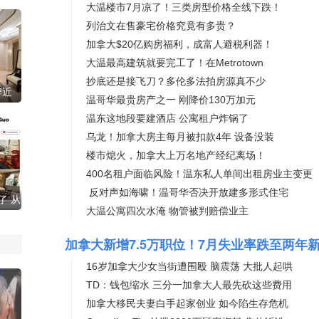
大温楼市7月凉了！三类房型价格全线下跌！
列治文在售豪宅价格究竟有多贵？
加拿大$20亿购房福利，成富人避税利器！
大温最高建筑就要完工了！在Metrotown
抄底还是接飞刀？多伦多法拍房源真不少
牌近
温哥华最贵房产之一 刚降价130万加元
温东这地段要建酒店 公寓租户炸锅了
乌龙！加拿大房主每月被扣款4年 设备没装
楼市熄火，加拿大上万名地产经纪离场！
400名租户面临风险！温东私人单间出租房业主变更
反对声如海啸！温哥华否决开放建多形式住宅
了 从
大温公寓四次水淹 物管被判赔偿业主
加拿大新增7.5万职位！7月失业率跌至两年
16岁加拿大少女当街遭围殴 脑震荡 大批人起哄
TD：钱包缩水 三分一加拿大人最先砍这些费用
加拿大移民夫妻白手起家创业 如今陷生存危机