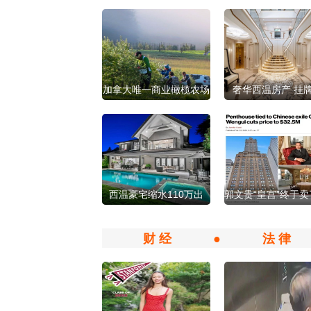
加拿大唯一商业橄榄农场
奢华西温房产 挂
将被出售！
4000万元！
西温豪宅缩水110万出
郭文贵“皇宫”终于卖
售！
天价到地价
财 经
●
法 律