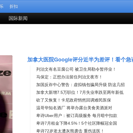
乐
折扣
闻
国际新闻
列治文有名豆腐公司 被卫生局勒令暂停业！
马保定：正想办法留住列治文夜市！
加国反诈中心警告：虚拟钱包骗局升级 防这几招
加拿大新增7.5万职位！7月失业率跌至两年新低
砍了又恢复！卡尼政府悄然回调难民医保
温哥华知名酒厂 将举办露台美食美酒派对
卑诗Uber用户：被订高级服务 每月暗中扣款
卑诗7月租金下降4.5%！5个社区降幅冠全国
卑诗72岁老太遭灰熊袭击 重伤送医！