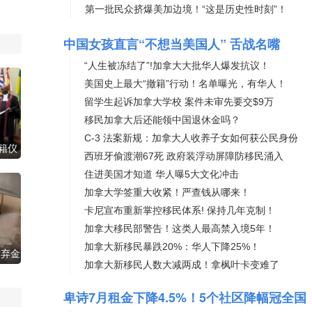
第一批民众挤爆美加边境！“这是历史性时刻”！
中国女孩直言“不想当美国人” 舌战名嘴
“人生被冻结了”!加拿大大批华人爆发抗议！
美国史上最大“撤籍”行动！名单曝光，有华人！
留学生起诉加拿大学校 案件未审先要交$9万
移民加拿大后还能领中国退休金吗？
C-3 法案新规：加拿大人收养子女如何获公民身份
籍仪
西班牙偷渡潮67死 政府装浮动屏障防移民涌入
！
住进美国才知道 华人曝5大文化冲击
加拿大学签重大收紧！严查钱从哪来！
卡尼宣布重新掌控移民体系! 保持几年克制！
加拿大移民部警告！这类人最高禁入境5年！
加拿大新移民暴跌20%：华人下降25%！
放弃金
加拿大新移民人数大减两成！拿枫叶卡变难了
菜
卑诗7月租金下降4.5%！5个社区降幅冠全国