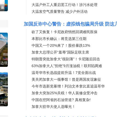
大温户外工人重启罢工行动！涉污水处理
 赢
大温发空气质量警告 减少户外活动
命
加国反诈中心警告：虚拟钱包骗局升级 防这
砍了又恢复！卡尼政府悄然回调难民医保
本那比市长确认：将竞选第三任期
中国又一个20%来了！股价暴跌13%
加拿大总理公开“羞辱”国际足联主席
特朗普突批加拿大"很刻薄"！卡尼随后回击
加边境
63%加拿大人"拒绝"9月涨油税！联邦陷两难
…
温哥华市长选战提前升温！7党全面出战
美关闭加拿大一领事馆！曾是两国友谊象征
今年市选新党暴增！列治文本拿比直追温哥华
加拿大突加25%关税！华人装修业受冲击
中国在挖阿省的石油管道? 真相复杂!
池工厂
加拿大驻华大使人选曝光！