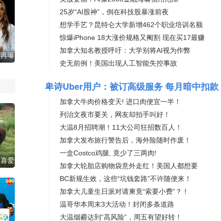
25岁“AI股神”，倒在科技股暴涨前夜
想学手艺？昆特仑大学新增462个职‍业培训名额
惊爆iPhone 18大涨价规格又阉割 现在买17最赚
加拿大知名教授呼吁：大学别将AI视为作弊
，再曝
史无前例！美国出现人工智能失控事故
爱
卑诗Uber用户：被订高级服务 每月暗中扣款
加拿大牛肉价格变天! 进口肉便宜一半！
列治文夜市要关，网友却拍手叫好！
大温8月招聘潮！11大公司狂招数百人！
加拿大发布旅行警告后，海外险随时作废！
一盒Costco鸡腿, 竟少了三两肉!
受喜爱
加拿大轮胎店购物袋意外走红！美国人都想要
BC新规生效，这些“坑钱套路”不许随便来！
加拿大儿童生日派对请柬竟“索要小费”？！
温哥华本周末3大活动！封闭多条道路
大温烟霾达到“高风险”，周五有望好转！