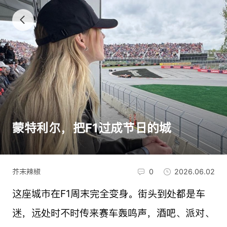
蒙特利尔，把F1过成节日的城
芥末辣椒
0
2026.06.02
这座城市在F1周末完全变身。街头到处都是车
迷，远处时不时传来赛车轰鸣声，酒吧、派对、