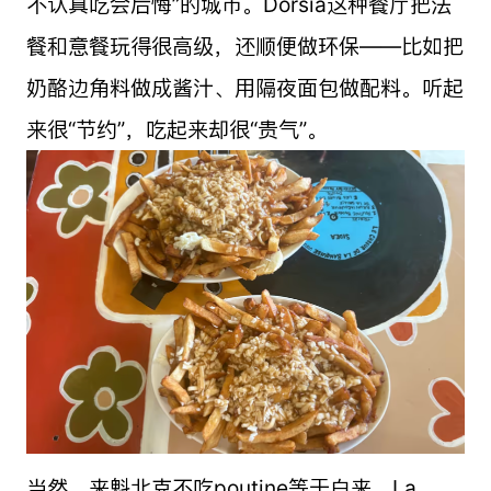
不认真吃会后悔”的城市。Dorsia这种餐厅把法
餐和意餐玩得很高级，还顺便做环保——比如把
奶酪边角料做成酱汁、用隔夜面包做配料。听起
来很“节约”，吃起来却很“贵气”。
当然，来魁北克不吃poutine等于白来。La