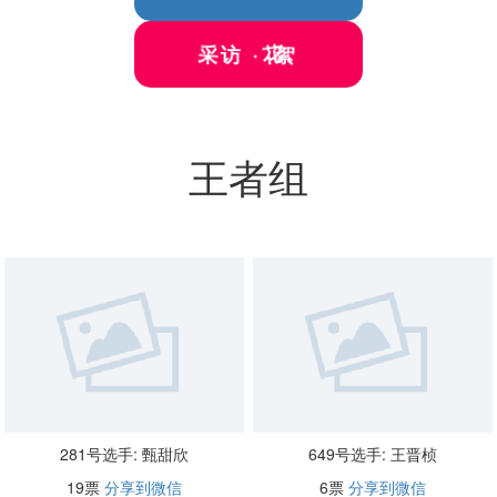
絮
采
花
·
访
王者组
281号选手: 甄甜欣
649号选手: 王晋桢
19票
分享到微信
6票
分享到微信