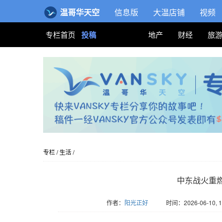
温哥华天空
信息版
大温店铺
视频
专栏首页
投稿
地产
财经
旅
专栏
/
生活
/
中东战火重
作者：
阳光正好
时间：2026-06-10, 1
版权归Vansky所有，转载请标注链接。