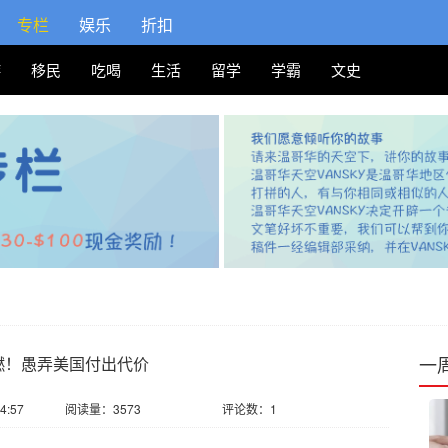
专栏
娱乐
折扣
游
移民
吃喝
生活
留学
学霸
文史
一
燃！愚弄美国付出代价
4:57
阅读量：3573
评论数：1