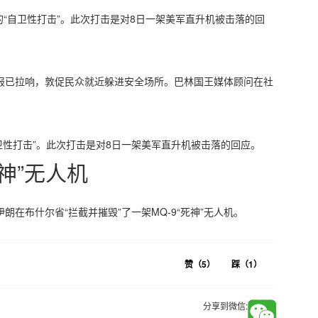
“自卫性打击”。此次打击是对8日一架美军直升机被击落的回
报已拉响，敦促民众就近躲进安全场所。巴林国王媒体顾问在社
卫性打击”。此次打击是对8日一架美军直升机被击落的回应。
神”无人机
在布什尔省“拦截并摧毁”了一架MQ-9“死神”无人机。
赞（
5
）
踩（
1
）
分享到微信: