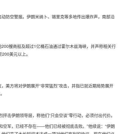
启动防空警报。伊朗米纳卜、锡里克等多地传出爆炸声，南部沿
200艘商船及超过1亿桶石油通过霍尔木兹海峡，并声称相关行
200美元以上。
，美方将对伊朗展开“非常猛烈”攻击，并指已就近期局势展开
”。
l上猛烈抨击伊朗领导层，称他们“只会空谈”零行动，必须付出代价。
和空军，已经不存在——他们已经被彻底击败。”他续说：“伊朗
！他们花了太长时间才达成一项对他们有利的协议，现在他们必