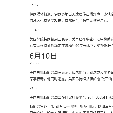
05:37
伊朗媒体报道，伊朗多地当天凌晨传出爆炸声，多地
海地区也有遭受攻击；首都德黑兰防空系统已启动。
00:49
美国总统特朗普周三表示，美军已在秘密行动中协助逾
动有助维持油价稳定在每桶约90美元水平，避免飙升至
6月10日
23:55
美国总统特朗普周三表示，如未能与伊朗达成和平协议
军事行动。他同时透露，美国已持续从伊朗“抽取石油
21:30
美国总统特朗普周二在自家社交平台Truth Socia
特朗普写道：“伊朗军队一团糟。很多部队，例如海军
只会空谈，没有实际行动。中东的恶霸已经死了！！