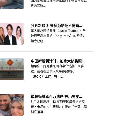
因为他被发现使用多张银行卡在自动取款
机频繁取...
狂晒新欢 杜鲁多为啥还不离婚...
拿大前总理特鲁多（Justin Trudeau）与
流行天后水果姐（Katy Perry）的恋情，
如今已经...
中国新规倒计时，加拿大移民顾...
如果你正打算委托国内中介代办出国手
续，或者在加拿大从事移民顾问
（RCIC）工作，有一...
单亲妈继承百万遗产 被小男友...
8 月 2 日消息，43 岁的美国单亲妈妈杰
米・卡尼的人生悲剧，在爱尔兰宁静小镇
彻底落幕...