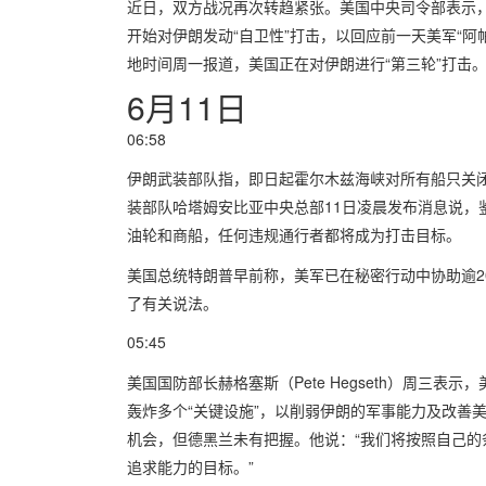
近日，双方战况再次转趋紧张。美国中央司令部表示，
开始对伊朗发动“自卫性”打击，以回应前一天美军“阿帕
地时间周一报道，美国正在对伊朗进行“第三轮”打击
6月11日
06:58
伊朗武装部队指，即日起霍尔木兹海峡对所有船只关
装部队哈塔姆安比亚中央总部11日凌晨发布消息说，
油轮和商船，任何违规通行者都将成为打击目标。
美国总统特朗普早前称，美军已在秘密行动中协助逾2
了有关说法。
05:45
美国国防部长赫格塞斯（Pete Hegseth）周三
轰炸多个“关键设施”，以削弱伊朗的军事能力及改善
机会，但德黑兰未有把握。他说：“我们将按照自己
追求能力的目标。”