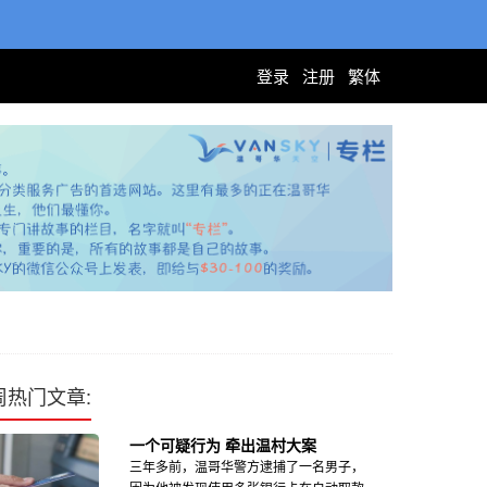
登录
注册
繁体
周热门文章:
一个可疑行为 牵出温村大案
三年多前，温哥华警方逮捕了一名男子，