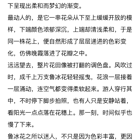
下呈现出柔和而梦幻的渐变。
最动人的，是它一串花朵从下至上缓缓开放的模
样，下端颜色浓郁深沉，上端却清浅柔和，于是
同一株花上，便自然形成了层层递进的色彩变
化，仿佛晚霞落进了花瓣之中。
远远望去，整片花田像被打翻的调色盘。风吹过
时，成千上万支鲁冰花轻轻摇曳，花浪一层接着
一层涌动，连空气都变得柔软起来。游人穿行其
中，不时停下脚步拍照，也有人只是安静站着，
看阳光一点点落在花穗上。那一刻，时间似乎也
慢了下来。
鲁冰花之所以迷人，不只是因为色彩丰富，更因