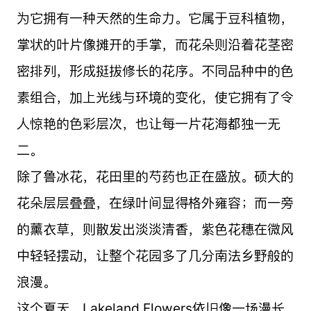
为它拥有一种天然的生命力。它属于豆科植物，
掌状的叶片像摊开的手掌，而花朵则沿着花茎密
密排列，形成挺拔修长的花序。不同品种中的色
素组合，加上光线与环境的变化，使它拥有了令
人惊艳的色彩层次，也让每一片花海都独一无
二。
除了鲁冰花，花田里的芍药也正在盛放。硕大的
花朵层层叠叠，在绿叶间显得格外雍容；而一旁
的薰衣草，则散发出淡淡清香，紫色花穗在微风
中轻轻摆动，让整个花园多了几分南法乡野般的
浪漫。
这个夏天，
Lakeland Flowers
依旧像一场漫长