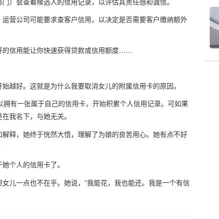
部门）会查看候选人的信用记录，以评估其责任感和诚信。
，运营公司可能要求查客户信用，以决定是否需要客户缴纳额外
好的信用能让你快速获得贷款或信用额度……
开始越好。这就是为什么我要取消女儿的附属信用卡的原因。
以拥有一张属于自己的信用卡，开始积累个人信用记录。可如果
是在我名下，与她无关。
和解释，她终于恍然大悟，理解了为娘的良苦用心。她有点不好
”
于她个人的信用卡了。
但女儿一点也不在乎。她说，”我能花，我也能还。我是一个有信