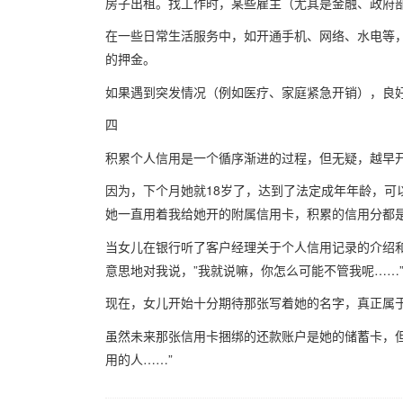
房子出租。找工作时，某些雇主（尤其是金融、政府
在一些日常生活服务中，如开通手机、网络、水电等
的押金。
如果遇到突发情况（例如医疗、家庭紧急开销），良
四
积累个人信用是一个循序渐进的过程，但无疑，越早
因为，下个月她就18岁了，达到了法定成年年龄，可
她一直用着我给她开的附属信用卡，积累的信用分都
当女儿在银行听了客户经理关于个人信用记录的介绍
意思地对我说，”我就说嘛，你怎么可能不管我呢……
现在，女儿开始十分期待那张写着她的名字，真正属
虽然未来那张信用卡捆绑的还款账户是她的储蓄卡，
用的人……”
版权归Vansky所有，转载请标注链接。