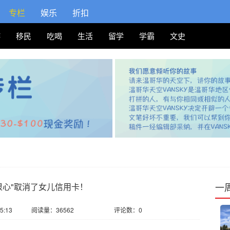
专栏
娱乐
折扣
游
移民
吃喝
生活
留学
学霸
文史
一
狠心"取消了女儿信用卡！
5:13
阅读量：36562
评论数：0