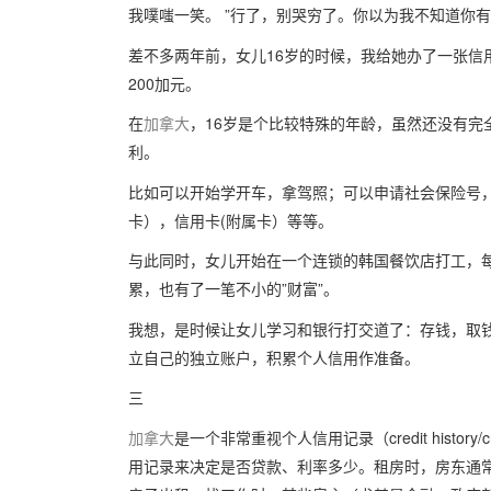
我噗嗤一笑。 ”行了，别哭穷了。你以为我不知道你有
差不多两年前，女儿16岁的时候，我给她办了一张信
200加元。
在
加拿大
，16岁是个比较特殊的年龄，虽然还没有完
利。
比如可以开始学开车，拿驾照；可以申请社会保险号
卡），信用卡(附属卡）等等。
与此同时，女儿开始在一个连锁的韩国餐饮店打工，每
累，也有了一笔不小的”财富”。
我想，是时候让女儿学习和银行打交道了：存钱，取
立自己的独立账户，积累个人信用作准备。
三
加拿大
是一个非常重视个人信用记录（credit histor
用记录来决定是否贷款、利率多少。租房时，房东通