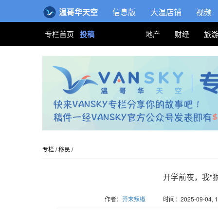
温哥华天空
信息版
大温店铺
视频
专栏首页
投稿
地产
财经
旅
专栏
/
移民
/
开学前夜，我"
作者：
芥末辣椒
时间：2025-09-04, 1
版权归Vansky所有，转载请标注链接。