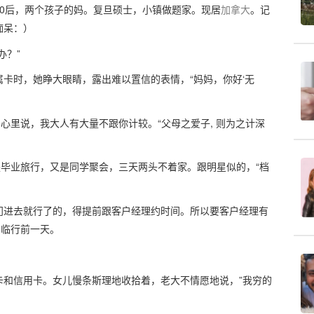
0后，两个孩子的妈。复旦硕士，小镇做题家。现居
加拿大
。记
痴呆：）
办？”
卡时，她睁大眼睛，露出难以置信的表情，“妈妈，你好‘无
心里说，我大人有大量不跟你计较。“父母之爱子, 则为之计深
是毕业旅行，又是同学聚会，三天两头不着家。跟明星似的，“档
门进去就行了的，得提前跟客户经理约时间。所以要客户经理有
，临行前一天。
卡和信用卡。女儿慢条斯理地收拾着，老大不情愿地说，”我穷的