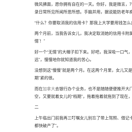
微风拂面，愿你拥有自在的一天。你好，我是微言，7
录日常所见所闻所思所想。手脑并用，据说能防老年
“什么？你要取消我的信用卡？那我上大学要用钱怎么
两个月前，当我告诉女儿，我决定取消她的信用卡附属
情’！”
好一个“无情”的大帽子扣下来。好吧，我深吸一口气，
远”，慢慢地你就知道我的苦心。
没想到这“慢慢”就是两个月。在这两个月里，女儿又
期”紧的很。
而在
加拿大
去银行办个业务，也不是随随便便推开大
空，又要就着女儿的“档期”，拖着拖着就拖到了现在
二
上午临出门前我再三叮嘱女儿别忘了带上驾照、借记
都快破产了”。