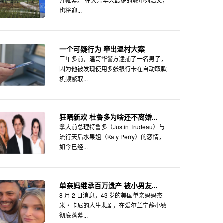
开帷幕。 在大温华人最多的城市列治文，
也将迎...
一个可疑行为 牵出温村大案
三年多前，温哥华警方逮捕了一名男子，
因为他被发现使用多张银行卡在自动取款
机频繁取...
狂晒新欢 杜鲁多为啥还不离婚...
拿大前总理特鲁多（Justin Trudeau）与
流行天后水果姐（Katy Perry）的恋情，
如今已经...
单亲妈继承百万遗产 被小男友...
8 月 2 日消息，43 岁的美国单亲妈妈杰
米・卡尼的人生悲剧，在爱尔兰宁静小镇
彻底落幕...