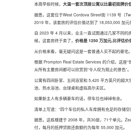
本周早些时候，
大温一套次顶层公寓以比最初挂牌价
据悉，这套位于West Cordova Street街 1139 号（T
2019 年，该套房的评估价值达到了 18,053,00
自 2023 年 4 月以来，业主一直试图通过几家
候，这套房终于卖了，
价格是 1250 万加元,比评估价
从价格来看，毫无疑问这是一套普通人买不起的
根据 Prompton Real Estate Service
从所有主要房间都可以欣赏到“令人叹为观止的景
公寓有四间卧室、五间浴室和 5,420 平方英尺的
池、热水浴池、台球桌和虚拟高尔夫区。
如果新主人有多辆豪车的话，停车位也绰绰有
清单上写道：“四个车位的私人车库拥有充足的存
据悉，这栋楼建于 2008 年，共30层，71个单元。Z
付，每月的抵押贷款还款额约为每年 55,000 