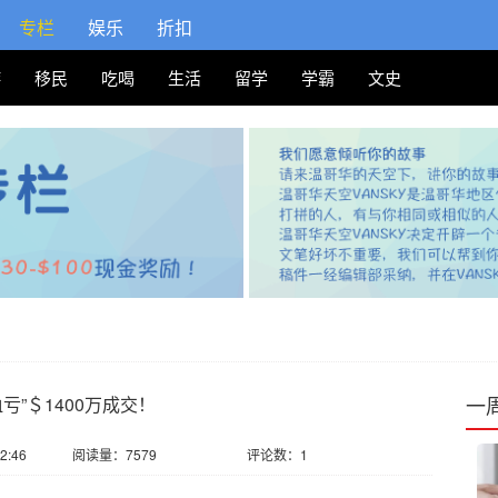
专栏
娱乐
折扣
游
移民
吃喝
生活
留学
学霸
文史
一
亏”＄1400万成交！
2:46
阅读量：7579
评论数：1