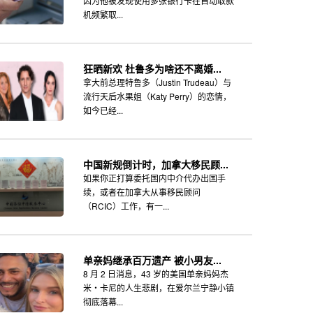
因为他被发现使用多张银行卡在自动取款
机频繁取...
狂晒新欢 杜鲁多为啥还不离婚...
拿大前总理特鲁多（Justin Trudeau）与
流行天后水果姐（Katy Perry）的恋情，
如今已经...
中国新规倒计时，加拿大移民顾...
如果你正打算委托国内中介代办出国手
续，或者在加拿大从事移民顾问
（RCIC）工作，有一...
单亲妈继承百万遗产 被小男友...
8 月 2 日消息，43 岁的美国单亲妈妈杰
米・卡尼的人生悲剧，在爱尔兰宁静小镇
彻底落幕...