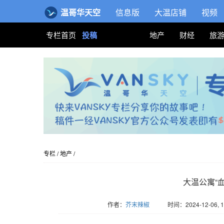
温哥华天空
信息版
大温店铺
视频
专栏首页
投稿
地产
财经
旅
专栏
/
地产
/
大温公寓“血
作者：
芥末辣椒
时间：2024-12-06, 1
版权归Vansky所有，转载请标注链接。