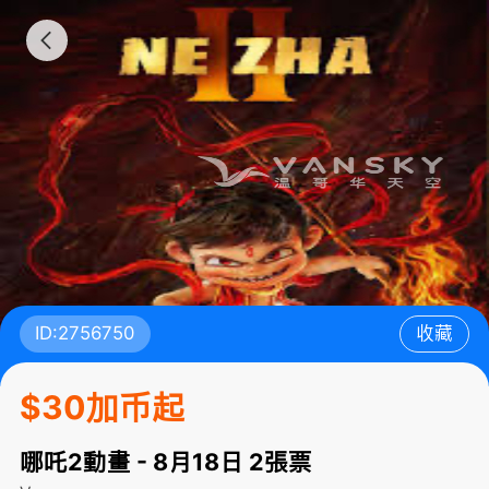
ID:2756750
收藏
$30加币起
哪吒2動畫 - 8月18日 2張票