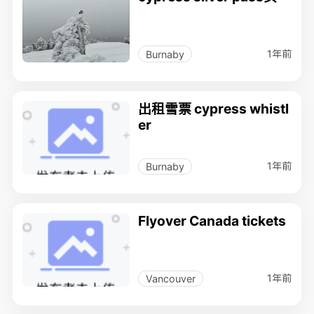
1年前
Burnaby
出租雪票 cypress whistl
er
1年前
Burnaby
Flyover Canada tickets
1年前
Vancouver