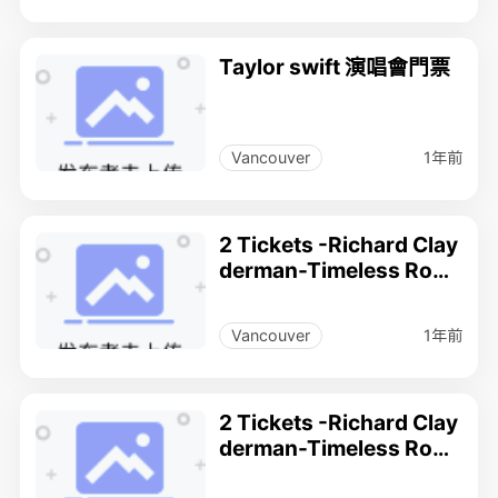
Taylor swift 演唱會門票
1年前
Vancouver
2 Tickets -Richard Clay
derman-Timeless Rom
ance musical Performa
nce(concert) .
1年前
Vancouver
2 Tickets -Richard Clay
derman-Timeless Rom
ance musical Performa