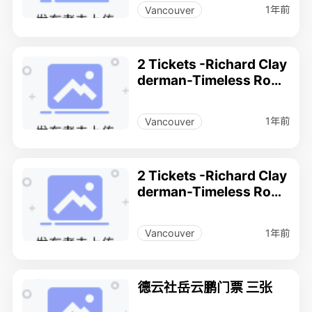
less Romance
1年前
Vancouver
2 Tickets -Richard Clay
derman-Timeless Rom
ance musical Performa
nce(concert) .
1年前
Vancouver
2 Tickets -Richard Clay
derman-Timeless Rom
ance musical Performa
nce(concert) .
1年前
Vancouver
德云社岳云鹏门票 三张