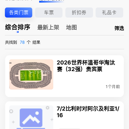
各类门票
车票
折扣券
礼品卡
综合排序
最新上架
地图
筛选
共找到
78
个
结果
2026世界杯温哥华淘汰
赛（32强）贵宾票
1个月前
7/2比利时对阿尔及利亚1/
16