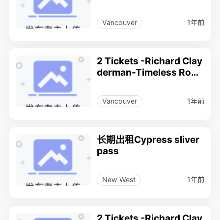
ance musical Performa
nce(concert) .
1年前
Vancouver
2 Tickets -Richard Clay
derman-Timeless Rom
ance musical Performa
nce(concert) .
1年前
Vancouver
长期出租Cypress sliver
pass
1年前
New West
2 Tickets -Richard Clay