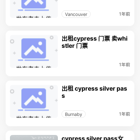
1年前
Vancouver
出租cypress 门票 卖whi
stler 门票
1年前
出租 cypress silver pas
s
1年前
Burnaby
cypress silver pass女