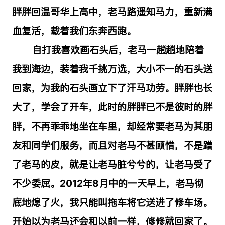
胖胖回温哥华上高中，老马路遥知马力，重新满
血复活，载着我们东奔西跑。
自打我喜欢画石头后，老马一趟趟地陪着
我到海边，装着我千挑万选，大小不一的石头送
回家，为我的石头画立下了汗马功劳。胖胖也长
大了，学会了开车，此时的胖胖已不是彼时的胖
胖，不再乖乖地坐在车里，却经常要老马为其朋
友和同学们服务，而且对老马不甚顾惜，不是蹭
了老马的皮，就是让老马脏兮兮的，让老马受了
不少委屈。
2012
年
8
月中的一天早上，老马彻
底地熄了火，我只能叫拖车将它送进了修车场。
开始以为老马还会和以前一样，修修就回家了。