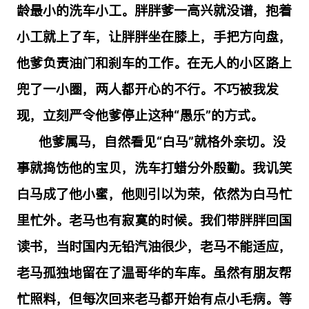
龄最小的洗车小工。胖胖爹一高兴就没谱，抱着
小工就上了车，让胖胖坐在膝上，手把方向盘，
他爹负责油门和刹车的工作。在无人的小区路上
兜了一小圈，两人都开心的不行。不巧被我发
现，立刻严令他爹停止这种“愚乐”的方式。
他爹属马，自然看见
“
白马
”
就格外亲切。没
事就捣饬他的宝贝，洗车打蜡分外殷勤。我讥笑
白马成了他小蜜，他则引以为荣，依然为白马忙
里忙外。老马也有寂寞的时候。我们带胖胖回国
读书，当时国内无铅汽油很少，老马不能适应，
老马孤独地留在了温哥华的车库。虽然有朋友帮
忙照料，但每次回来老马都开始有点小毛病。等