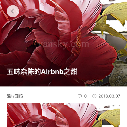
五味杂陈的Airbnb之甜
温村囧妈
0
2018.03.07