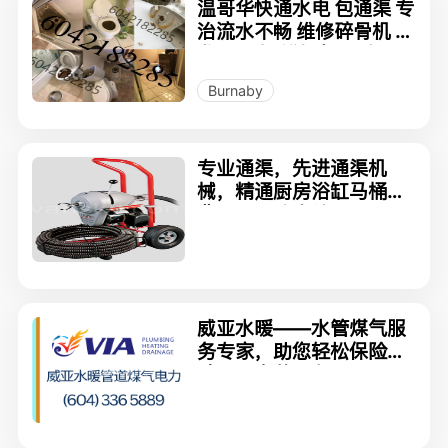
温哥华快通水电 包通渠 专
治流水不畅 维修碎骨机 水
龙头 马桶 浴缸阀门 水泵
Burnaby
专业通渠，先进通渠机
械，精通厨房浴缸马桶收
费合理，政府牌照
威亚水暖——水管煤气服
务专家，助您轻松保险索
赔！國粵英服务，604-3
36-5889