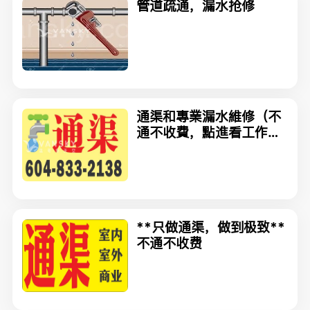
管道疏通，漏水抢修
通渠和專業漏水維修（不
通不收費，點進看工作
圖）6048332138粤国
英
**只做通渠，做到极致**
不通不收费