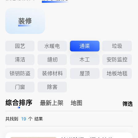
装修
园艺
水暖电
通渠
垃圾
清洁
缝纫
木工
安防监控
锁钥防盗
装修材料
屋顶
地板地毯
门窗
除害
综合排序
最新上架
地图
筛选
共找到
19
个
结果