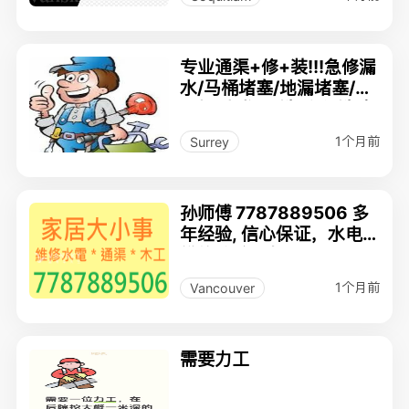
专业通渠+修+装!!!急修漏
水/马桶堵塞/地漏堵塞/碎
骨机/水龙头/洗手盆/洗碗
机/清雨水管
1个月前
Surrey
孙师傅 7787889506 多
年经验, 信心保证，水电
维修, 通渠,木工
1个月前
Vancouver
需要力工