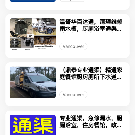
温哥华百达通，清理维修
雨水槽，厨厕浴室通渠，
碎骨机，水龙头，马桶，
各种疑难漏水
Vancouver
（鼎泰专业通渠）精通家
庭餐馆厨房厕所下水道，
马桶，多年经验，诚实收
费，24小时漏水维修，垃
Vancouver
圾清理30起
专业通渠，急修漏水，厨
厕浴室，住房餐馆，政府
牌照604-3395623 , 先