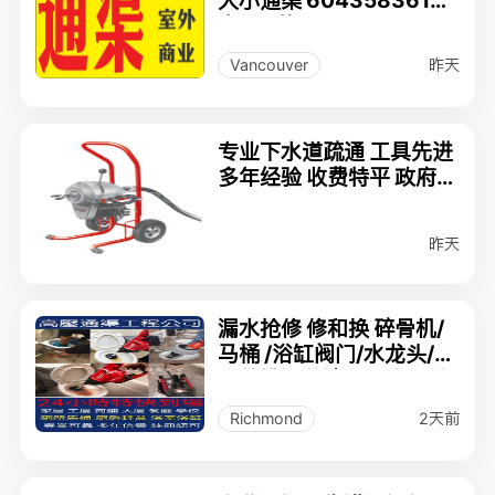
粵/普/英
昨天
Vancouver
专业下水道疏通 工具先进
多年经验 收费特平 政府牌
照
昨天
漏水抢修 修和换 碎骨机/
马桶 /浴缸阀门/水龙头/室
内外排污井清理、水泵维
修更换
2天前
Richmond