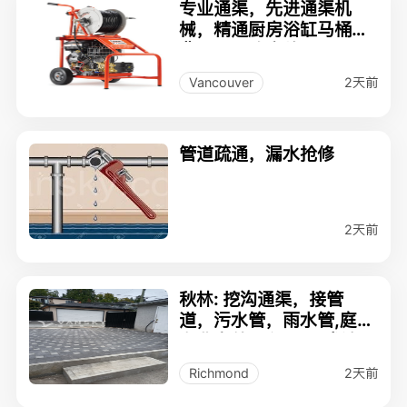
专业通渠，先进通渠机
械，精通厨房浴缸马桶收
费合理，政府牌照
2天前
Vancouver
管道疏通，漏水抢修
2天前
秋林: 挖沟通渠，接管
道，污水管，雨水管,庭院
专业户外工程，BC省注
册，40年工作经验
2天前
Richmond