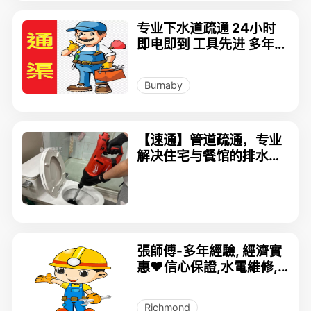
专业下水道疏通 24小时
即电即到 工具先进 多年经
验 收费特平 778-683-4
806
Burnaby
【速通】管道疏通，专业
解决住宅与餐馆的排水难
题，不解决不收费！
張師傅-多年經驗, 經濟實
惠❤️信心保證,水電維修,
通渠,木工 (請電604-36
9-7755)
Richmond