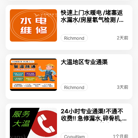
快速上门水暖电 /堵塞返
水漏水/房屋氡气检测 /雨
水槽清理 /暖风管清洁60
42182285
2天前
Richmond
大温地区专业通渠
3天前
Richmond
24小时专业通渠!不通不
收费!! 急修漏水,碎骨机,洗
手盆,马桶,地漏堵塞,水龙
头,清雨水管
1个月前
Coquitlam