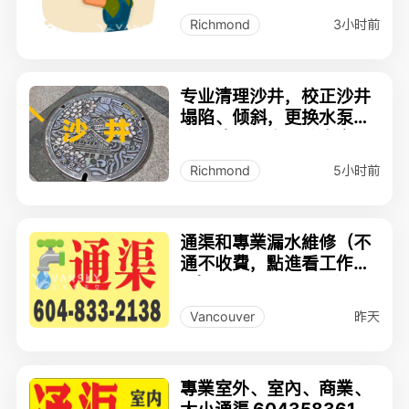
3小时前
Richmond
专业清理沙井，校正沙井
塌陷、倾斜，更换水泵，
治理院子积水，挖土方
5小时前
Richmond
通渠和專業漏水維修（不
通不收費，點進看工作
圖）6048332138粤国
英
昨天
Vancouver
專業室外、室內、商業、
大小通渠 6043583618