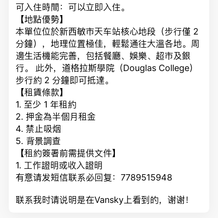
可入住時間：可以立即入住。
【地點優勢】
本單位位於新⻄敏市天车站核心地段（步行僅 2
分鐘），地理位置極佳，輕鬆通往大溫各地。周
邊生活機能完善，包括餐廳、娛樂、超市及銀
行。 此外，道格拉斯學院（Douglas College）
步行約 2 分鐘即可抵達。
【租賃條款】
1. 至少 1 年租約
2. 押金為半個月租金
4. 禁止吸烟
5. 背景調查
【租約簽署前需提供文件】
1. 工作證明或收入證明
有意请发短信联系必回复：7789515948
联系我时请说明是在Vansky上看到的，谢谢！