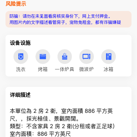
风险提示
防骗：请勿在未见面看房核实身份下，网上支付押金。
用图片内的文字描述看管房子，宠物免租金，都有诈骗嫌疑
设备设施
洗衣
烤箱
一体炉具
微波炉
冰箱
详细描述
本單位為 2 房 2 衛，室內面積 886 平方英
尺，，採光極佳、景觀開闊。
類型：不含家具 2 房 2 衛(分租或者正足球）
室內面積：886 平方英尺