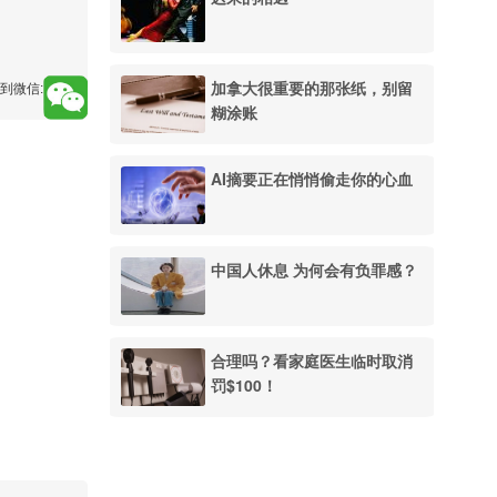
加拿大很重要的那张纸，别留
到微信:
糊涂账
AI摘要正在悄悄偷走你的心血
中国人休息 为何会有负罪感？
合理吗？看家庭医生临时取消
罚$100！