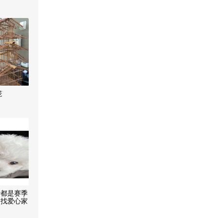
笼
母都是赛季
月找爱心家