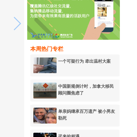
本周热门专栏
一个可疑行为 牵出温村大案
中国新规倒计时，加拿大移民
顾问圈焦虑了
单亲妈继承百万遗产 被小男友
勒死
迟来的相遇