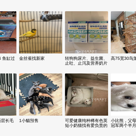
C4 鱼缸过
金丝雀找新家
转狗狗尿片、益生菌、
高75宽30鸟
止吐、止泻及营养奶片
渐层长毛
1小貓預售
可爱健康纯种稀有色英
小比熊，父
短小奶猫找有爱负责的
冠军两个半
家长
庭