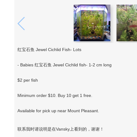
红宝石鱼 Jewel Cichlid Fish- Lots
- Babies 红宝石鱼 Jewel Cichlid fish- 1-2 cm long
$2 per fish
Minimum order $10. Buy 10 get 1 free.
Available for pick up near Mount Pleasant.
联系我时请说明是在Vansky上看到的，谢谢！