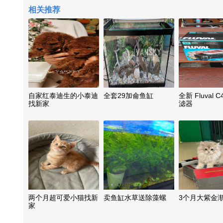
相关推荐
自家红泰迪生的小泰迪
全套29加侖鱼缸
全新 Fluval 
找新家
滤器
两个月超可爱小猫找新
卖鱼缸水草送除藻螺
3个月大紫金
家