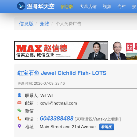
温哥华天空
信息版
大温店铺
视频
专栏
娱
信息版
宠物
个人免费广告
/
/
红宝石鱼 Jewel Cichlid Fish- LOTS
更新时间: 2026-07-09, 23:46
联系人:
Wil Wil
邮箱 :
xowil@hotmail.com
微信 :
6043388488
电话 :
[来电请说Vansky上看到]
地址 : Main Street and 21st Avenue
看地图