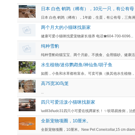
日本 白色 鹌鹑（稀有），10元一只，有公有
日本 白色 鹌鹑（稀有），1年龄，生蛋，有公有母，三角洲，
两个月大的小猫咪找新家
健康可爱小猫咪找爱宠物家长领养 电话☎604-700-6096...
纯种雪豹
纯种雪豹幼猫宝宝、两个月龄。不挑食、会用猫砂。健康活泼
水生植物/迷你鹦鹉鱼/神仙鱼/胡子鱼
如图，小鱼和水草都有富余。可卖可换（换其他水生植物，其他品
高75宽30鸟笼
...
四只可爱活泼小猫咪找新家
\ud83d\udc31四只小可爱在线蹲家长！ ✨软萌易推倒，治愈系天花
全新宠物项圈，10厘米。
全新宠物项圈，10厘米。New Pet Cone/collar,15 cm diameta