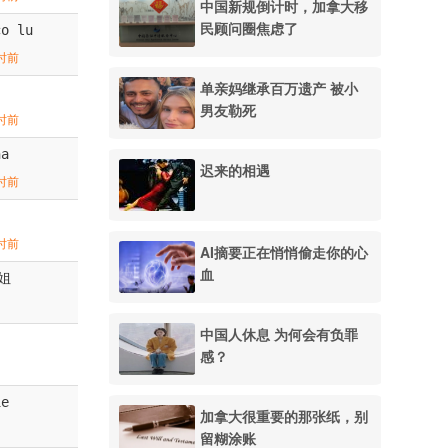
中国新规倒计时，加拿大移
民顾问圈焦虑了
co lu
时前
单亲妈继承百万遗产 被小
男友勒死
时前
na
迟来的相遇
时前
时前
AI摘要正在悄悄偷走你的心
血
姐
中国人休息 为何会有负罪
感？
ie
加拿大很重要的那张纸，别
留糊涂账