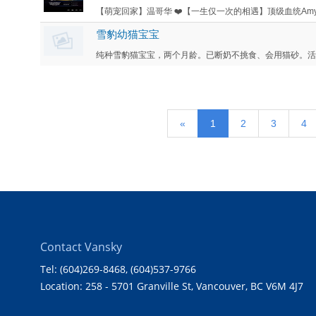
【萌宠回家】温哥华 ❤️【一生仅一次的相遇】顶级血统Amy E
雪豹幼猫宝宝
纯种雪豹猫宝宝，两个月龄。已断奶不挑食、会用猫砂。活泼
«
1
2
3
4
Contact Vansky
Tel: (604)269-8468
, (604)537-9766
Location: 258 - 5701 Granville St, Vancouver, BC V6M 4J7