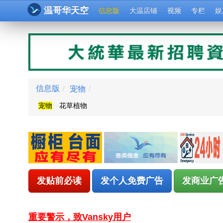
温哥华天空
信息版
大温店铺
视频
专栏
娱
宠物
/
信息版
/
宠物
花草植物
发贴前必读
发个人免费广告
发商业广
重要警示，致Vansky用户