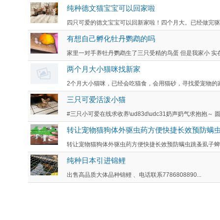
纯种德文猫宝宝可以回家啦
四只可爱的德文宝宝可以回新家啦！四个月大。已经做完驱虫
有想自己孵化牡丹鹦鹉的吗
家里一对手养牡丹鹦鹉生了三只受精的鸟蛋 但是我家小 实在
两个月大小猫咪找新家
2个月大小猫咪，已经会吃猫食，会用猫砂，寻找爱宠物的家长领养，
三只可爱活泼小猫
#三只小可爱在线求收养\ud83d\udc31奶声奶气求抱抱～
转让宠物猫狗体外驱虫药方便快捷长效预防螨
转让宠物猫狗体外驱虫药方便快捷长效预防螨虫跳蚤虱子蜱虫
纯种日本引进锦鲤
出售高品质大体品种锦鲤 、电话联系7786808890...