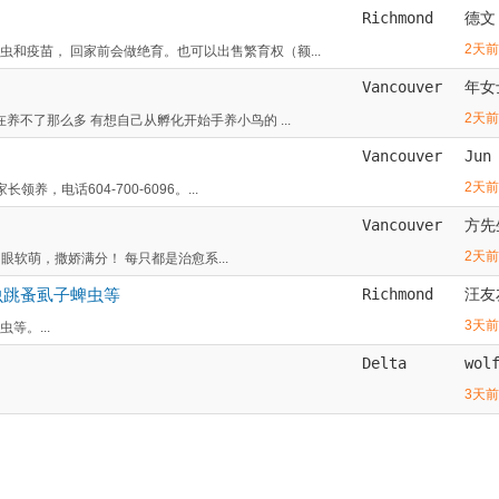
Richmond
德文
2天前
和疫苗， 回家前会做绝育。也可以出售繁育权（额...
Vancouver
年女
2天前
养不了那么多 有想自己从孵化开始手养小鸟的 ...
Vancouver
Jun
2天前
电话604-700-6096。...
Vancouver
方先
2天前
 圆眼软萌，撒娇满分！ 每只都是治愈系...
虫跳蚤虱子蜱虫等
Richmond
汪友
3天前
等。...
Delta
wol
3天前