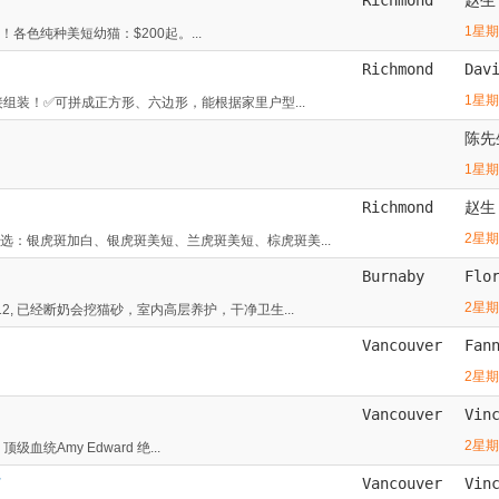
1星
色纯种美短幼猫：$200起。...
Richmond
Dav
1星
组装！✅可拼成正方形、六边形，能根据家里户型...
陈先
1星
Richmond
赵生
2星
：银虎斑加白、银虎斑美短、兰虎斑美短、棕虎斑美...
Burnaby
Flo
2星
, 已经断奶会挖猫砂，室内高层养护，干净卫生...
Vancouver
Fan
2星
Vancouver
Vin
2星
血统Amy Edward 绝...
订
Vancouver
Vin