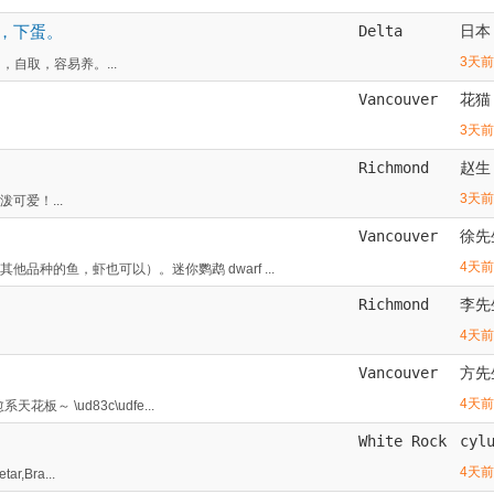
母，下蛋。
Delta
日本
3天前
自取，容易养。...
Vancouver
花猫
3天前
Richmond
赵生
3天前
可爱！...
Vancouver
徐先
4天前
种的鱼，虾也可以）。迷你鹦鹉 dwarf ...
Richmond
李先
4天前
Vancouver
方先
4天前
板～ \ud83c\udfe...
White Rock
cyl
4天前
r,Bra...