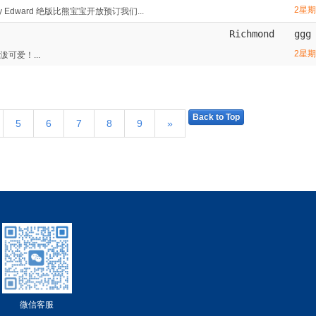
2星
dward 绝版比熊宝宝开放预订我们...
Richmond
ggg
2星
可爱！...
Back to Top
5
6
7
8
9
»
微信客服