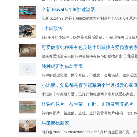
全新 Fluval C4 鱼缸过滤器
全新 $124.99 购买于Amazon意大利制造的 Fluval C4
1小貓預售
1個多月的小貓咪，媽媽是俄羅斯藍貓。小貓現在可以食貓糧
可爱健康纯种稀有色英短小奶猫找有爱负责的
健康可爱活泼亲人的纯种英短稀有色小奶猫找新家 母乳喂养长
纯种虎斑豹猫幼宝宝
纯种豹猫虎斑纹、两个月龄，不挑食、会用猫砂。健康活泼可
小比熊，父母都是赛季冠军两个半月找爱心家
小比熊非常美丽可爱，已打针和驱虫两个半月找爱心家庭。..
转狗狗尿片、益生菌、止吐、止泻及营养奶片
转狗狗尿片、益生菌、止吐、止泻及营养奶片(各有一盒). 狗狗
馬爾熊找新家
*剩3隻*\ud83d\ude4c\ud83c\udffb6月16出生已經打