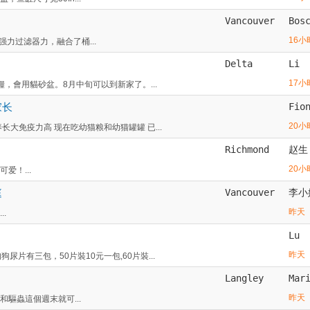
Vancouver
Bos
16小
 系列强力过滤器力，融合了桶...
Delta
Li
17小
，會用貓砂盆。8月中旬可以到新家了。...
家长
Fio
20小
大免疫力高 现在吃幼猫粮和幼猫罐罐 已...
Richmond
赵生
20小
爱！...
庭
Vancouver
李小
昨天
.
Lu
昨天
尿片有三包，50片裝10元一包,60片裝...
Langley
Mar
昨天
完一針和驅蟲這個週末就可...