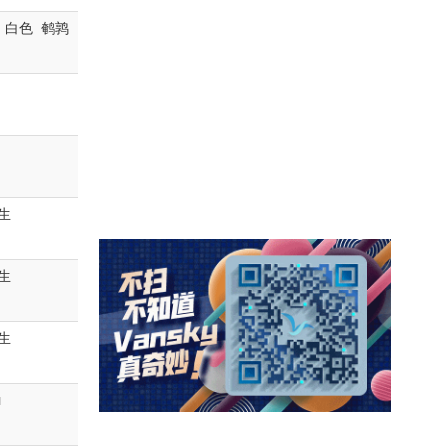
 白色 鹌鹑
生
生
生
u