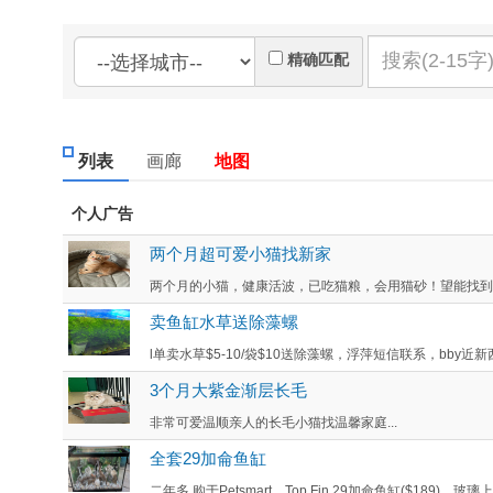
精确匹配
列表
画廊
地图
个人广告
两个月超可爱小猫找新家
两个月的小猫，健康活波，已吃猫粮，会用猫砂！望能找到合
卖鱼缸水草送除藻螺
l单卖水草$5-10/袋$10送除藻螺，浮萍短信联系，bby近新西
3个月大紫金渐层长毛
非常可爱温顺亲人的长毛小猫找温馨家庭...
全套29加侖鱼缸
二年多 购于Petsmart，Top Fin 29加侖鱼缸($189)，玻璃