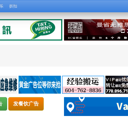
乐
折扣
告
发餐饮广告