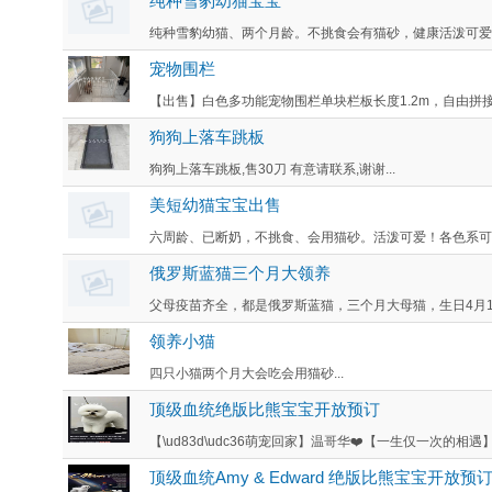
纯种雪豹幼猫宝宝
纯种雪豹幼猫、两个月龄。不挑食会有猫砂，健康活泼可爱！各
宠物围栏
【出售】白色多功能宠物围栏单块栏板长度1.2m，自由拼接
狗狗上落车跳板
狗狗上落车跳板,售30刀 有意请联系,谢谢...
美短幼猫宝宝出售
六周龄、已断奶，不挑食、会用猫砂。活泼可爱！各色系可选
俄罗斯蓝猫三个月大领养
父母疫苗齐全，都是俄罗斯蓝猫，三个月大母猫，生日4月12
领养小猫
四只小猫两个月大会吃会用猫砂...
顶级血统绝版比熊宝宝开放预订
【\ud83d\udc36萌宠回家】温哥华❤️【一生仅一次的相遇】顶级
顶级血统Amy & Edward 绝版比熊宝宝开放预