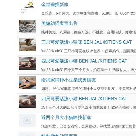
金丝雀找新家
金丝雀，6个月大。送大鸟笼和食物，$180。 长: 60cm 宽: 50cm
美短幼猫宝宝出售
纯种美短、八周龄，颜色可选。不挑食、会用猫砂。健康活泼
三只可爱活泼小猫咪 BEN JAL /KITIENS CAT
\ud83d\udc31三只小可爱在线求包养！ 奶声奶气，蹦蹦跳
四只可爱活泼小猫 BEN JAL /KITIENS CAT
\ud83d\udc31四小只三个月大，奶萌暴击！ 活泼粘人，
给我家纯种小豆柴找男朋友
如题。 给我家非常漂亮的纯种小豆柴找男朋友，不是纯种的请勿
四只可爱活泼小猫 BEN JAL /KITIENS CAT
急！三个月大的四只可爱活泼小猫求领养！ 软萌会撒娇，能治
近两个月大小猫咪找新家
活泼可爱，已会吃猫粮，会用猫砂，寻找爱宠物的家长领养，联系电话