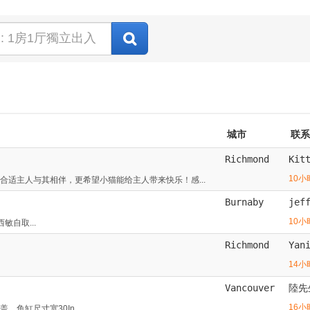
城市
联系
Richmond
Kit
10小
适主人与其相伴，更希望小猫能给主人带来快乐！感...
Burnaby
jef
10小
敏自取...
Richmond
Yan
14小
Vancouver
陸先
16小
上盖，鱼缸尺寸宽30In...