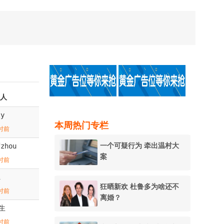
人
ty
本周热门专栏
时前
一个可疑行为 牵出温村大
fzhou
案
时前
i
狂晒新欢 杜鲁多为啥还不
时前
离婚？
生
时前