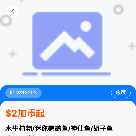
ID:2818203
收藏
$2加币起
水生植物/迷你鹦鹉鱼/神仙鱼/胡子鱼