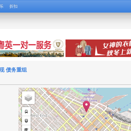
乐
折扣
现 债务重组