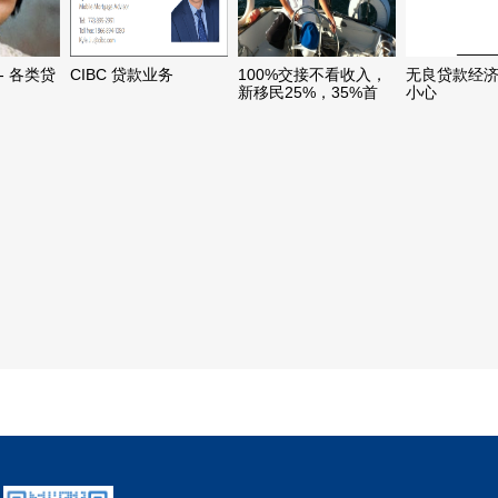
- 各类贷
CIBC 贷款业务
100%交接不看收入，
无良贷款经济
新移民25%，35%首
小心
Ecoworldmortgage.com
付，转按揭，私贷2天
放款，提供海外担保。
小转大