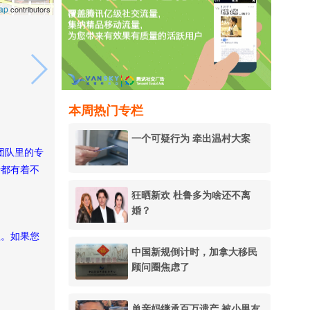
ap
contributors
本周热门专栏
一个可疑行为 牵出温村大案
团队里的专
行都有着不
狂晒新欢 杜鲁多为啥还不离
婚？
款。如果您
中国新规倒计时，加拿大移民
顾问圈焦虑了
单亲妈继承百万遗产 被小男友