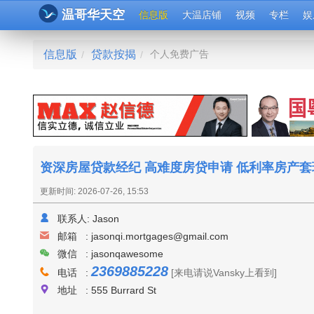
温哥华天空
信息版
大温店铺
视频
专栏
娱
信息版
贷款按揭
个人免费广告
/
/
资深房屋贷款经纪 高难度房贷申请 低利率房产套
更新时间: 2026-07-26, 15:53
联系人:
Jason
邮箱 :
jasonqi.mortgages@gmail.com
微信 : jasonqawesome
2369885228
电话 :
[来电请说Vansky上看到]
地址 : 555 Burrard St