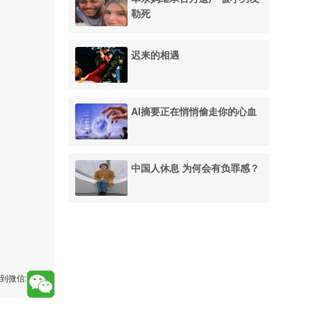
勒死
迟来的相遇
AI摘要正在悄悄偷走你的心血
中国人休息 为何会有负罪感？
到微信: