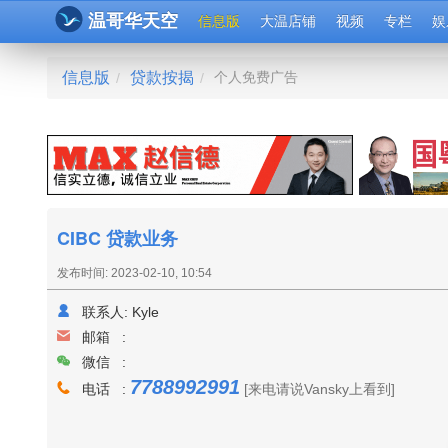
温哥华天空
信息版
大温店铺
视频
专栏
娱
信息版
贷款按揭
个人免费广告
/
/
CIBC 贷款业务
发布时间: 2023-02-10, 10:54
联系人:
Kyle
邮箱 :
微信 :
7788992991
电话 :
[来电请说Vansky上看到]