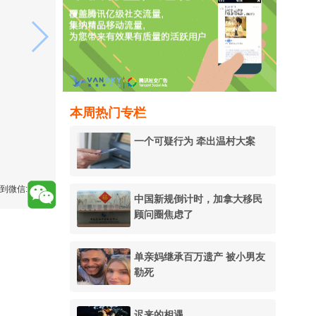
本周热门专栏
一个可疑行为 牵出温村大案
到微信:
中国新规倒计时，加拿大移民
顾问圈焦虑了
单亲妈继承百万遗产 被小男友
勒死
迟来的相遇