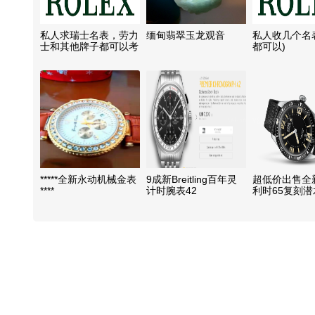
私人求瑞士名表，劳力
缅甸翡翠玉龙观音
私人收几个名
士和其他牌子都可以考
都可以)
虑
*****全新永动机械金表
9成新Breitling百年灵
超低价出售全新
****
计时腕表42
利时65复刻
装机械手表