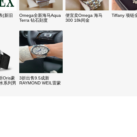
表(新旧
Omega全新海马Aqua
便宜卖Omega 海马
Tiffany 项
Terra 钻石刻度
300 18k间金
Oris豪
3折出售9.5成新
潜水系列男
RAYMOND WEIL雷蒙
威 Maestro经典大师系
列 自动机械腕表
2846-ST-00659