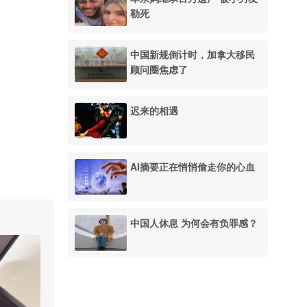
勒死
中国新规倒计时，加拿大移民
顾问圈焦虑了
迟来的相遇
AI摘要正在悄悄偷走你的心血
中国人休息 为何会有负罪感？