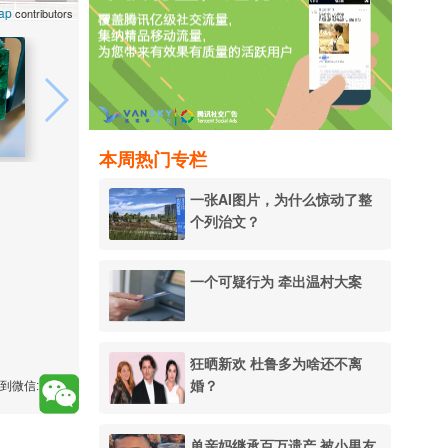
ap
contributors
本周热门专栏
一张AI图片，为什么惊动了整
个列治文？
一个可疑行为 牵出温村大案
狂晒新欢 杜鲁多为啥还不离
婚？
到微信:
单亲妈继承百万遗产 被小男友