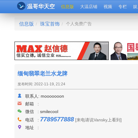
温哥华天空
信息版
大温店铺
视频
专栏
娱
信息版
珠宝首饰
个人免费广告
/
/
缅甸翡翠老兰水龙牌
发布时间: 2022-11-19, 21:24
联系人:
mooooooon
邮箱 :
微信 : smilecool
7789577888
电话 :
[来电请说Vansky上看到]
地址 :