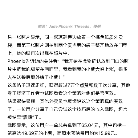
图源：Jade Phoenix_Threads，侵删
另一张照片显示，同一双凉鞋旁边放着一个棕色纸质外卖
袋，而第三张照片则拍到两个麦当劳的袋子整齐地放在门垫
上，她的脚再次出现在照片中。
Phoenix告诉她的关注者：“我开始在食物确认放到门口的照
片中把我的脚留在画面里，我看到我的小费大幅上涨，很多
人在送餐后额外给了小费！”
这条帖子迅速走红，获得超过7万个点赞和数千次分享，其他
零工经济工作者也试图看看这个策略对他们是否有效。
结果很快显现，其他外卖员也反馈说这这个策略真的奏效
了。一位用户分享了自己尝试这个技巧后的收入截图，坦言
被结果“震惊”了。
截图显示，这位用户一单总共拿到了65.04元，其中包括一
笔高达49.69元的小费，而原本预估费用约为15.99元。