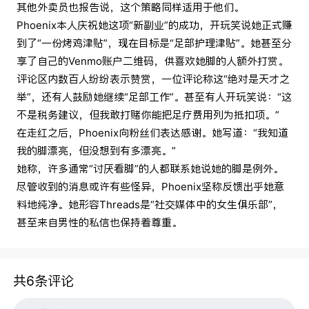
其他外卖员也报告说，这个策略同样适用于他们。
Phoenix本人庆祝她这项“新副业”的成功，开玩笑说她正式赚
到了“一份烤鸡津贴”，现在目标是“足部护理津贴”。她甚至分
享了自己的Venmo账户二维码，供喜欢她脚的人额外打赏。
评论区内数百人纷纷表示赞赏，一位评论称这“绝对是天才之
举”，还有人鼓励她继续“足部工作”。甚至有人开玩笑说：“这
不是税务建议，但我敢打赌你能把足疗费用列为抵扣项。”
在走红之后，Phoenix向粉丝们表达感谢。她写道：“我知道
我的脚漂亮，但没想到有多漂亮。”
她称，许多通常“讨厌看脚”的人都联系她说她的脚是例外。
尽管收到的消息或许有些怪异，Phoenix坚称反馈出乎她意
料地纯净。她形容Threads是“社交媒体中的女生俱乐部”，
甚至来自男性的私信也保持着尊重。
共6条评论