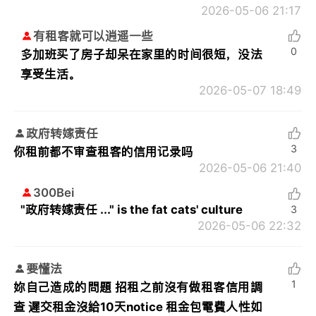
2026-05-06 21:17
有租客就可以逍遥一些
0
多加班买了房子却呆在家里的时间很短，没法
享受生活。
2026-05-07 18:49
政府转嫁责任
3
你租前都不审查租客的信用记录吗
2026-05-06 21:40
300Bei
"政府转嫁责任 ..." is the fat cats' culture
3
2026-05-06 22:32
要懂法
1
妳自己造成的問題 招租之前沒有做租客信用調
查 遲交租金沒給10天notice 租金包電費人性如