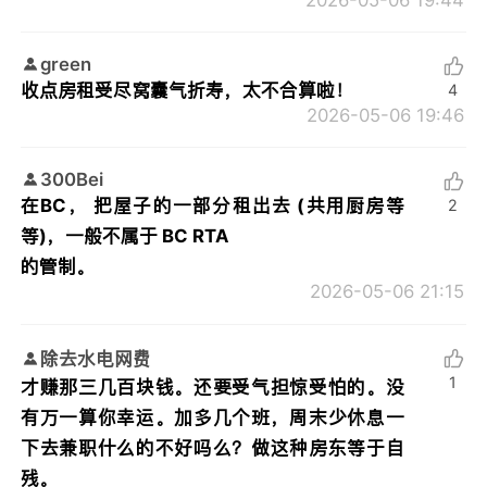
green
收点房租受尽窝囊气折寿，太不合算啦！
4
2026-05-06 19:46
300Bei
在BC， 把屋子的一部分租出去 (共用厨房等
2
等)，一般不属于 BC RTA
的管制。
2026-05-06 21:15
除去水电网费
1
才赚那三几百块钱。还要受气担惊受怕的。没
有万一算你幸运。加多几个班，周末少休息一
下去兼职什么的不好吗么？做这种房东等于自
残。