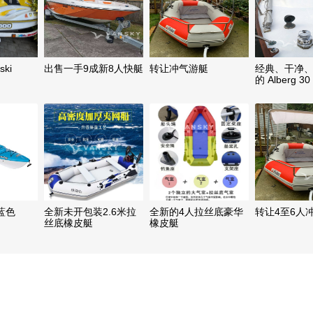
ki
出售一手9成新8人快艇
转让冲气游艇
经典、干净
的 Alberg 
系泊浮标售
$12,900
 蓝色
全新未开包装2.6米拉
全新的4人拉丝底豪华
转让4至6人
丝底橡皮艇
橡皮艇