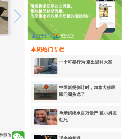
本周热门专栏
一个可疑行为 牵出温村大案
中国新规倒计时，加拿大移民
顾问圈焦虑了
单亲妈继承百万遗产 被小男友
勒死
到微信:
迟来的相遇