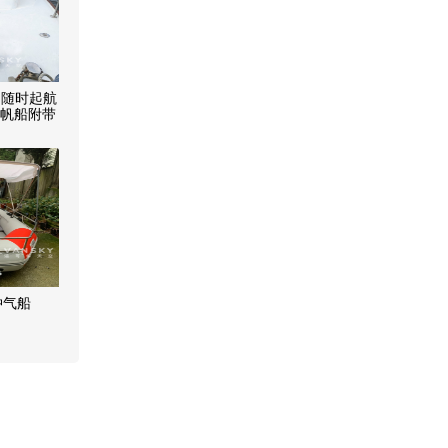
、随时起航
30 帆船附带
价：
冲气船