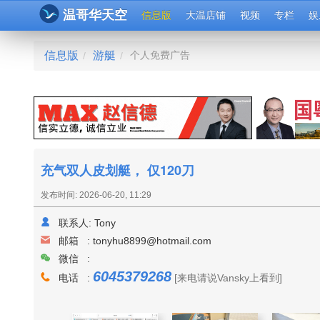
温哥华天空
信息版
大温店铺
视频
专栏
娱
信息版
游艇
个人免费广告
/
/
充气双人皮划艇， 仅120刀
发布时间: 2026-06-20, 11:29
联系人:
Tony
邮箱 :
tonyhu8899@hotmail.com
微信 :
6045379268
电话 :
[来电请说Vansky上看到]