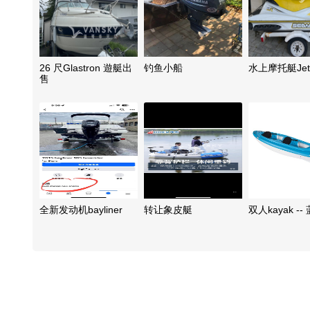
26 尺Glastron 遊艇出
钓鱼小船
水上摩托艇Jets
售
全新发动机bayliner
转让象皮艇
双人kayak --