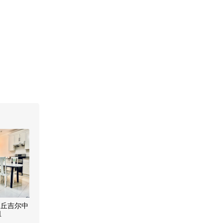
近丘吉尔中
租