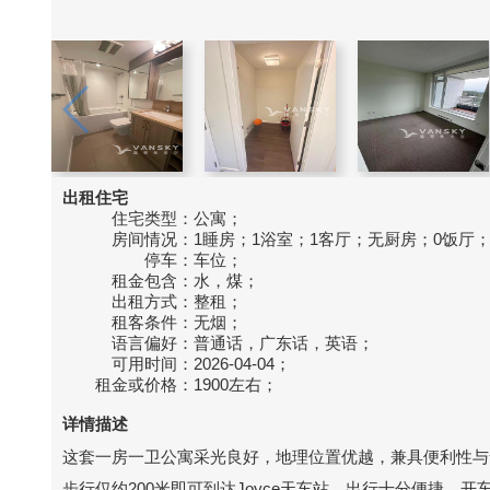
出租住宅
住宅类型：
公寓；
房间情况：
1睡房；1浴室；1客厅；无厨房；0饭厅
停车：
车位；
租金包含：
水，煤；
出租方式：
整租；
租客条件：
无烟；
语言偏好：
普通话，广东话，英语；
可用时间：
2026-04-04；
租金或价格：
1900左右；
详情描述
这套一房一卫公寓采光良好，地理位置优越，兼具便利性与
步行仅约200米即可到达Joyce天车站，出行十分便捷。开车约9分