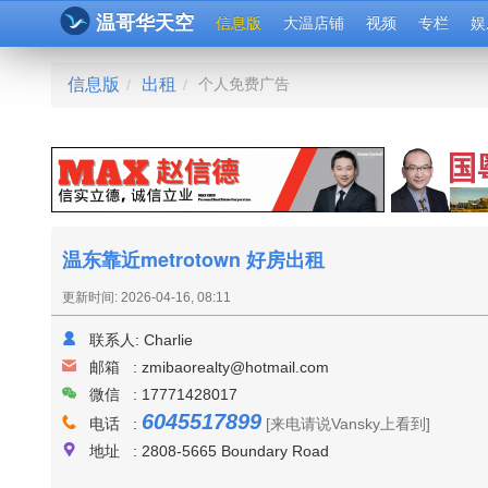
温哥华天空
信息版
大温店铺
视频
专栏
娱
信息版
出租
个人免费广告
/
/
温东靠近metrotown 好房出租
更新时间: 2026-04-16, 08:11
联系人:
Charlie
邮箱 :
zmibaorealty@hotmail.com
微信 : 17771428017
6045517899
电话 :
[来电请说Vansky上看到]
地址 : 2808-5665 Boundary Road