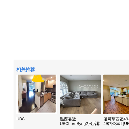
相关推荐
UBC
温西靠近
溫哥華西區4
UBCLordByng2房后巷
49路公車到U
屋
及