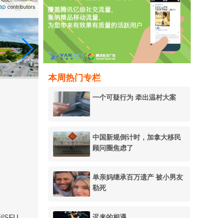
ap
contributors
本周热门专栏
一个可疑行为 牵出温村大案
中国新规倒计时，加拿大移民
顾问圈焦虑了
单亲妈继承百万遗产 被小男友
勒死
迟来的相遇
到SFU，