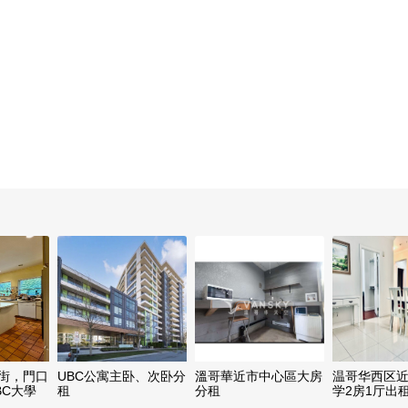
9街，門口
UBC公寓主卧、次卧分
溫哥華近市中心區大房
温哥华西区
BC大學
租
分租
学2房1厅出