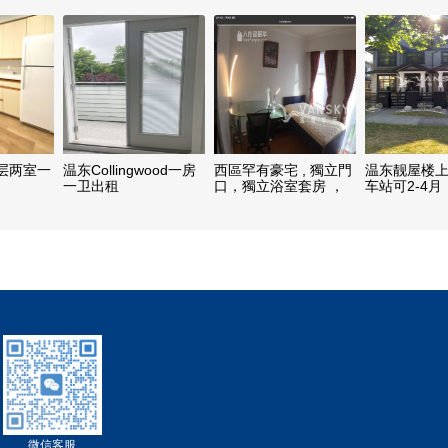
层两室一
温东Collingwood一房
西區罕有豪宅 , 獨立門
温东靓屋楼
一卫出租
口，獨立浴室套房 ，
车站可2-4月
全新套豪華傢俬電器齊
全
微信客服