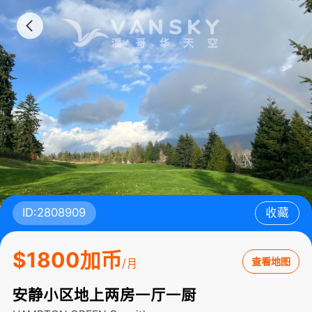
ID:2808909
收藏
$1800加币
查看地图
/月
安静小区地上两房一厅一厨