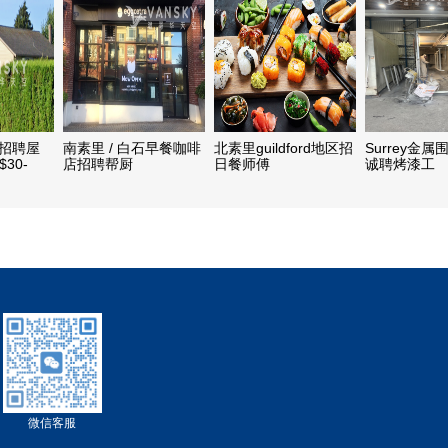
ey 招聘屋
南素里 / 白石早餐咖啡
北素里guildford地区招
Surrey金
30-
店招聘帮厨
日餐师傅
诚聘烤漆工
微信客服