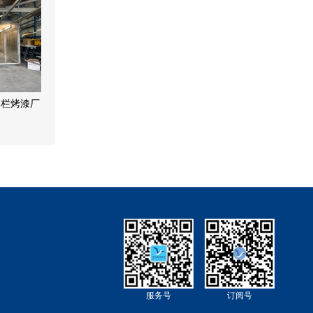
属围栏烤漆厂
服务号
订阅号