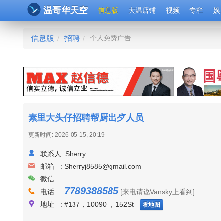
温哥华天空
信息版
大温店铺
视频
专栏
娱
信息版
招聘
个人免费广告
/
/
素里大头仔招聘帮厨出歺人员
更新时间: 2026-05-15, 20:19
联系人:
Sherry
邮箱 :
Sherryj8585@gmail.com
微信 :
7789388585
电话 :
[来电请说Vansky上看到]
地址 : #137，10090 ，152St
看地图