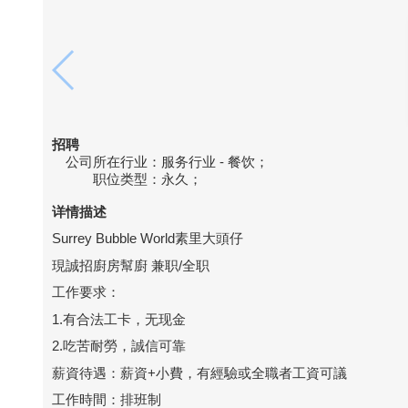
招聘
公司所在行业：
服务行业 - 餐饮；
职位类型：
永久；
详情描述
Surrey Bubble World素里大頭仔
現誠招廚房幫廚 兼职/全职
工作要求：
1.有合法工卡，无现金
2.吃苦耐勞，誠信可靠
薪資待遇：薪資+小費，有經驗或全職者工資可議
工作時間：排班制