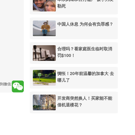
勒死
中国人休息 为何会有负罪感？
合理吗？看家庭医生临时取消
罚$100！
惆怅！20年前温馨的加拿大 去
哪儿了
到微信:
开发商突然换人！买家能不能
借机退楼花？