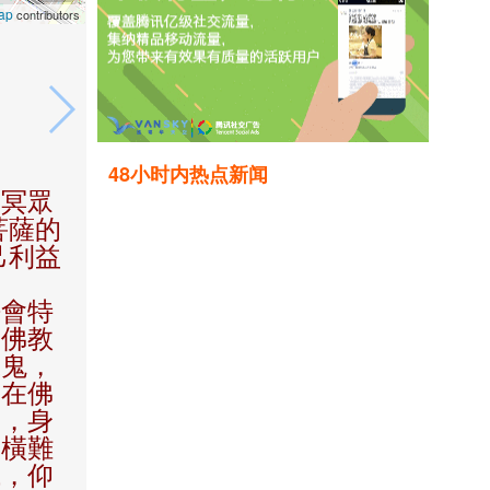
ap
contributors
48小时内热点新闻
幽冥眾
菩薩的
己利益
法會特
是佛教
餓鬼，
，在佛
」，身
、橫難
懺，仰