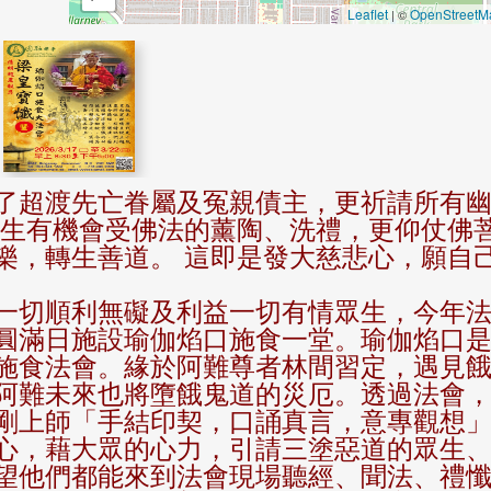
Leaflet
OpenStreetM
| ©
了超渡先亡眷屬及冤親債主，更祈請所有
眾生有機會受佛法的薰陶、洗禮，更仰仗佛
樂，轉生善道。 這即是發大慈悲心，願自
一切順利無礙及利益一切有情眾生，今年
圓滿日施設瑜伽焰口施食一堂。瑜伽焰口
施食法會。緣於阿難尊者林間習定，遇見
阿難未來也將墮餓鬼道的災厄。透過法會
剛上師「手結印契，口誦真言，意專觀想
心，藉大眾的心力，引請三塗惡道的眾生
望他們都能來到法會現場聽經、聞法、禮