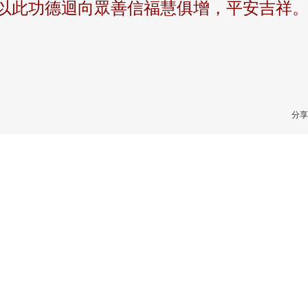
以此功德迴向眾善信福慧俱增，平安吉祥
分享