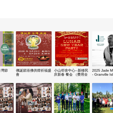
台灣節
佛誕節浴佛供燈祈福盛
小山邻舍中心--新移民
2025 Jade M
會
庆新春 餐会 （费用全
- Granville I
免）
Takeover