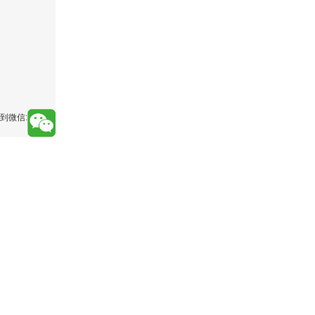
。
到微信: