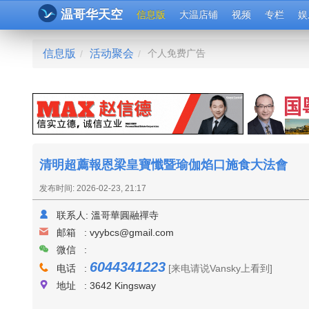
温哥华天空
信息版
大温店铺
视频
专栏
娱
信息版
活动聚会
个人免费广告
/
/
清明超薦報恩梁皇寶懺暨瑜伽焰口施食大法會
发布时间: 2026-02-23, 21:17
联系人:
溫哥華圓融禪寺
邮箱 :
vyybcs@gmail.com
微信 :
6044341223
电话 :
[来电请说Vansky上看到]
地址 : 3642 Kingsway