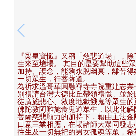
『梁皇寶懺』又稱「慈悲道場」，除
生來至壇場。 其目的是要幫助這些
加持、護念，能夠永脫幽冥，離苦得
一切眾生，行菩薩道。
為祈求溫哥華圓融禪寺寺院重建志業
別禮請台灣大德比丘帶領禮懺。並於
徒廣施悲心、救度地獄餓鬼等眾生的
佛陀教阿難施食鬼道眾生，以此化解
菩薩慈悲願力的加持下，藉由主法金
口意三業相應，在場諸師大眾同發悲
往生及一切無祀的男女孤魂等眾，希