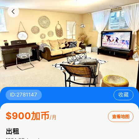
ID:2781147
收藏
$900加币
查看地图
/月
出租