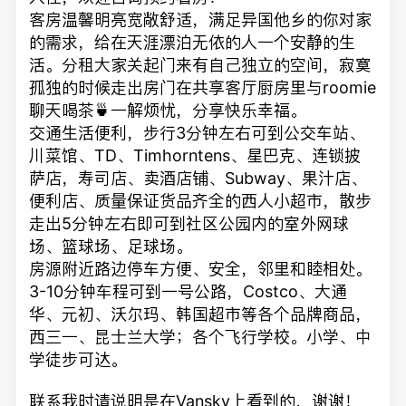
客房温馨明亮宽敞舒适，满足异国他乡的你对家
的需求，给在天涯漂泊无依的人一个安静的生
活。分租大家关起门来有自己独立的空间，寂寞
孤独的时候走出房门在共享客厅厨房里与roomie
聊天喝茶🍵一解烦忧，分享快乐幸福。
交通生活便利，步行3分钟左右可到公交车站、
川菜馆、TD、Timhorntens、星巴克、连锁披
萨店，寿司店、卖酒店铺、Subway、果汁店、
便利店、质量保证货品齐全的西人小超市，散步
走出5分钟左右即可到社区公园内的室外网球
场、篮球场、足球场。
房源附近路边停车方便、安全，邻里和睦相处。
3-10分钟车程可到一号公路，Costco、大通
华、元初、沃尔玛、韩国超市等各个品牌商品，
西三一、昆士兰大学；各个飞行学校。小学、中
学徒步可达。
联系我时请说明是在Vansky上看到的，谢谢！