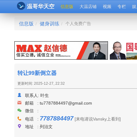
温哥华天空
信息版
大温店铺
视频
专栏
娱
信息版
健身训练
个人免费广告
/
/
转让99新倒立器
更新时间: 2025-12-27, 22:32
联系人:
叶生
邮箱 :
tu7787884497@gmail.com
微信 :
7787884497
电话 :
[来电请说Vansky上看到]
地址 : 列治文