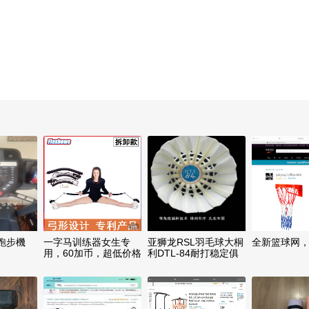
跑步機
一字马训练器女生专
亚狮龙RSL羽毛球大桐
全新篮球网，
用，60加币，超低价格
利DTL-84耐打稳定俱
乐部用球