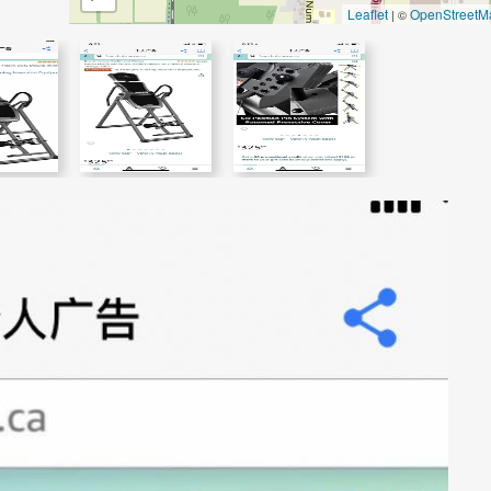
Leaflet
OpenStreetM
| ©