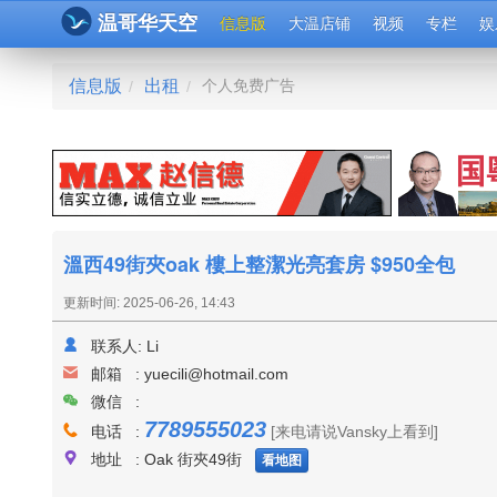
温哥华天空
信息版
大温店铺
视频
专栏
娱
信息版
出租
个人免费广告
/
/
溫西49街夾oak 樓上整潔光亮套房 $950全包
更新时间: 2025-06-26, 14:43
联系人:
Li
邮箱 :
yuecili@hotmail.com
微信 :
7789555023
电话 :
[来电请说Vansky上看到]
地址 : Oak 街夾49街
看地图