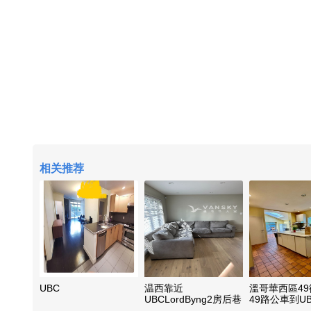
相关推荐
UBC
温西靠近
溫哥華西區4
UBCLordByng2房后巷
49路公車到U
屋
及