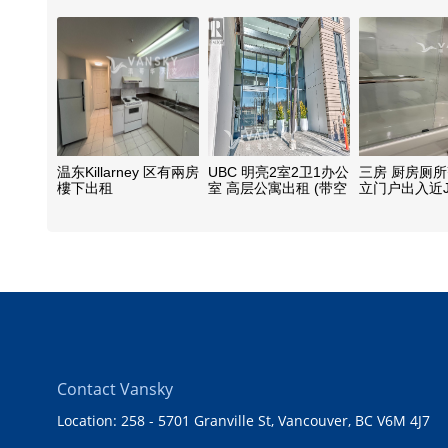
温东Killarney 区有兩房
UBC 明亮2室2卫1办公
三房 厨房厕
樓下出租
室 高层公寓出租 (带空
立门户出入近Jo
调)
车站 合4人以
Contact Vansky
Location: 258 - 5701 Granville St, Vancouver, BC V6M 4J7