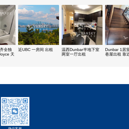
所齐全独
近UBC 一房间 出租
温西Dunbar半地下室
Dunbar 1
yce 天
两室一厅出租
巷屋出租 靠近
下小家庭
bygn中学，U
微信客服