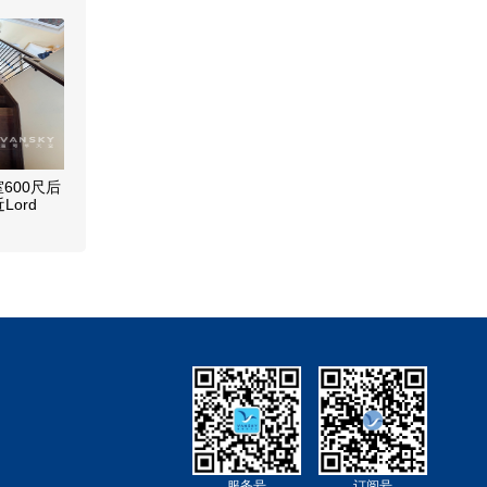
居室600尺后
Lord
BC
服务号
订阅号