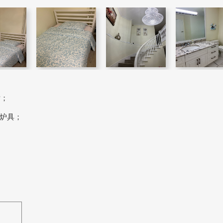
厅；
炉具；