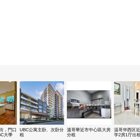
9街，門口
UBC公寓主卧、次卧分
溫哥華近市中心區大房
温哥华西区
BC大學
租
分租
学2房1厅出