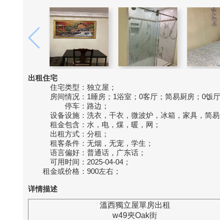
出租住宅
住宅类型：
独立屋；
房间情况：
1睡房；1浴室；0客厅；简易厨房；0饭
停车：
路边；
设备设施：
洗衣，干衣，微波炉，冰箱，家具，简易
租金包含：
水，电，煤，暖，网；
出租方式：
分租；
租客条件：
无烟，无宠，学生；
语言偏好：
普通话，广东话；
可用时间：
2025-04-04；
租金或价格：
900左右；
详情描述
溫西獨立屋單房出租
w49夾Oak街