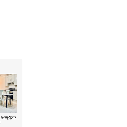
近丘吉尔中
租