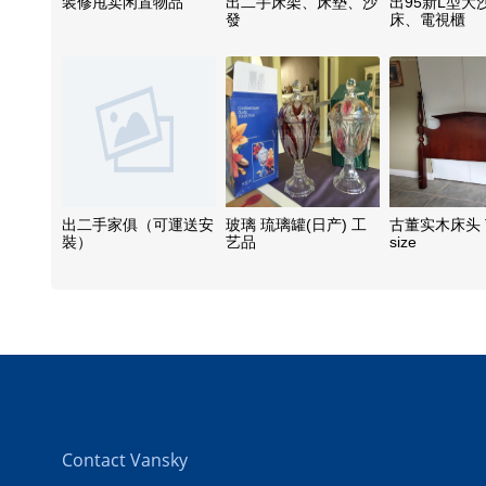
装修甩卖闲置物品
出二手床架、床墊、沙
出95新L型大
發
床、電視櫃
出二手家俱（可運送安
玻璃 琉璃罐(日产) 工
古董实木床头 T
裝）
艺品
size
Contact Vansky