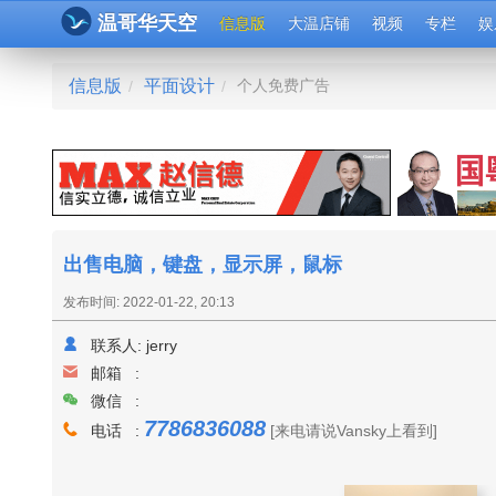
温哥华天空
信息版
大温店铺
视频
专栏
娱
信息版
平面设计
个人免费广告
/
/
出售电脑，键盘，显示屏，鼠标
发布时间: 2022-01-22, 20:13
联系人:
jerry
邮箱 :
微信 :
7786836088
电话 :
[来电请说Vansky上看到]