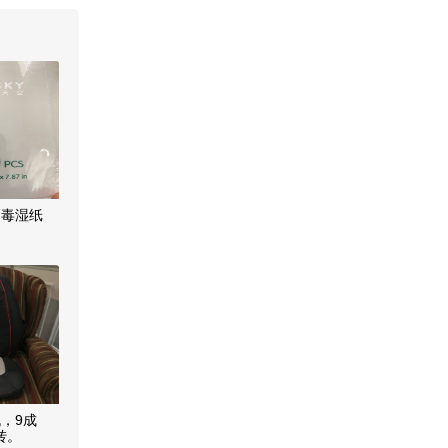
消毒湿纸
，9成
转。