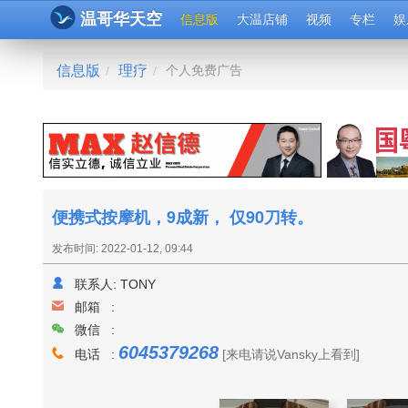
温哥华天空
信息版
大温店铺
视频
专栏
娱
信息版
理疗
个人免费广告
/
/
便携式按摩机，9成新， 仅90刀转。
发布时间: 2022-01-12, 09:44
联系人:
TONY
邮箱 :
微信 :
6045379268
电话 :
[来电请说Vansky上看到]