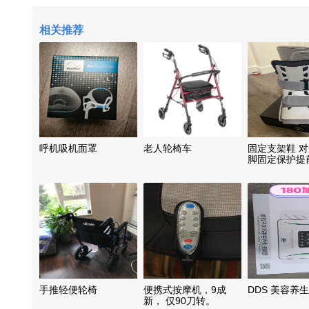
相关推荐
呼机吸机面罩
老人轮椅车
固定支架鞋 
脚固定保护提
复的医疗用品
手推轻便轮椅
便携式按摩机，9成
DDS 美容养
新， 仅90刀转。