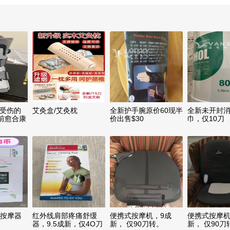
对受伤的
艾灸盒/艾灸枕
全新护手腕原价60现半
全新未开封
前愈合康
价出售$30
巾，仅10刀
生按摩器
红外线肩部疼痛舒缓
便携式按摩机，9成
便携式按摩机
器，9.5成新，仅4O刀
新， 仅90刀转。
新， 仅90刀